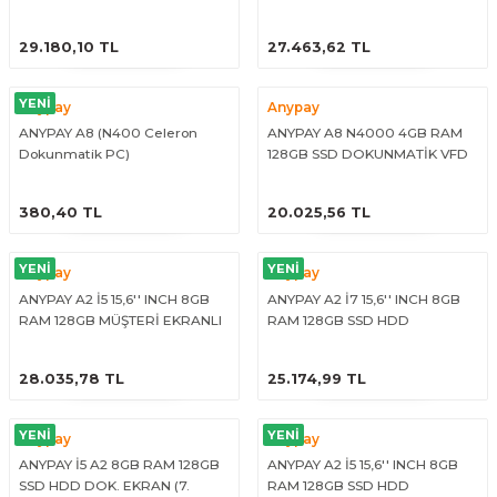
DOKUNMATİK PC (10. NESİL)
PC +11,6'' MÜŞTERİ EKRANI (7.
arçalar
ÜRÜNÜ İNCELE
ÜRÜNÜ İNCELE
NESİL)
29.180,10 TL
27.463,62 TL
r
YENİ
Anypay
Anypay
ANYPAY A8 (N400 Celeron
ANYPAY A8 N4000 4GB RAM
Dokunmatik PC)
128GB SSD DOKUNMATİK VFD
MÜŞTERİ GÖSTERGELİ
ÜRÜNÜ İNCELE
ÜRÜNÜ İNCELE
380,40 TL
20.025,56 TL
YENİ
YENİ
Anypay
Anypay
ANYPAY A2 İ5 15,6'' INCH 8GB
ANYPAY A2 İ7 15,6'' INCH 8GB
RAM 128GB MÜŞTERİ EKRANLI
RAM 128GB SSD HDD
SSD HDD DOKUNMATİK PC (7.
DOKUNMATİK PC (4. NESİL)
ÜRÜNÜ İNCELE
ÜRÜNÜ İNCELE
NESİL)
28.035,78 TL
25.174,99 TL
YENİ
YENİ
Anypay
Anypay
ANYPAY İ5 A2 8GB RAM 128GB
ANYPAY A2 İ5 15,6'' INCH 8GB
SSD HDD DOK. EKRAN (7.
RAM 128GB SSD HDD