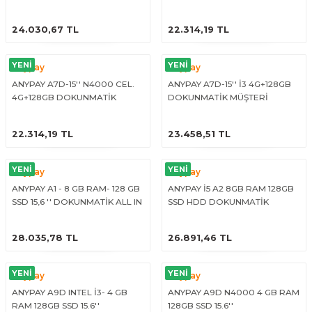
NESİL)
DOKUNMATİK PC (4.NESİL)
ÜRÜNÜ İNCELE
ÜRÜNÜ İNCELE
24.030,67 TL
22.314,19 TL
YENİ
YENİ
Anypay
Anypay
ANYPAY A7D-15'' N4000 CEL.
ANYPAY A7D-15'' İ3 4G+128GB
4G+128GB DOKUNMATİK
DOKUNMATİK MÜŞTERİ
MÜŞTERİ EKRANLI PC
EKRANLI PC
ÜRÜNÜ İNCELE
ÜRÜNÜ İNCELE
22.314,19 TL
23.458,51 TL
YENİ
YENİ
Anypay
Anypay
ANYPAY A1 - 8 GB RAM- 128 GB
ANYPAY İ5 A2 8GB RAM 128GB
SSD 15,6 '' DOKUNMATİK ALL IN
SSD HDD DOKUNMATİK
ONE PC (TEK EKRAN)
EKRAN + 11,6'' MÜŞTERİ EKRANI
ÜRÜNÜ İNCELE
ÜRÜNÜ İNCELE
28.035,78 TL
26.891,46 TL
YENİ
YENİ
Anypay
Anypay
ANYPAY A9D INTEL İ3- 4 GB
ANYPAY A9D N4000 4 GB RAM
RAM 128GB SSD 15.6''
128GB SSD 15.6''