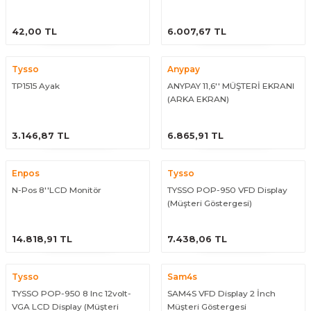
Okuyucu
ÜRÜNÜ İNCELE
ÜRÜNÜ İNCELE
42,00 TL
6.007,67 TL
Tysso
Anypay
TP1515 Ayak
ANYPAY 11,6'' MÜŞTERİ EKRANI
(ARKA EKRAN)
ÜRÜNÜ İNCELE
ÜRÜNÜ İNCELE
3.146,87 TL
6.865,91 TL
Enpos
Tysso
N-Pos 8''LCD Monitör
TYSSO POP-950 VFD Display
(Müşteri Göstergesi)
ÜRÜNÜ İNCELE
ÜRÜNÜ İNCELE
14.818,91 TL
7.438,06 TL
Tysso
Sam4s
TYSSO POP-950 8 Inc 12volt-
SAM4S VFD Display 2 İnch
VGA LCD Display (Müşteri
Müşteri Göstergesi