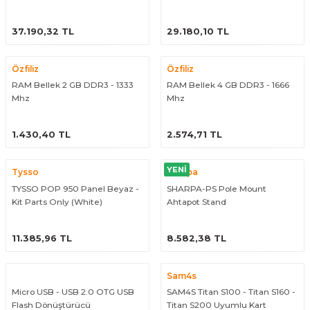
Bilgisayar
ÜRÜNÜ İNCELE
ÜRÜNÜ İNCELE
37.190,32 TL
29.180,10 TL
Özfiliz
Özfiliz
RAM Bellek 2 GB DDR3 - 1333
RAM Bellek 4 GB DDR3 - 1666
Mhz
Mhz
ÜRÜNÜ İNCELE
ÜRÜNÜ İNCELE
1.430,40 TL
2.574,71 TL
YENİ
Tysso
Sharpa
TYSSO POP 950 Panel Beyaz -
SHARPA-PS Pole Mount
Kit Parts Only (White)
Ahtapot Stand
ÜRÜNÜ İNCELE
ÜRÜNÜ İNCELE
11.385,96 TL
8.582,38 TL
Sam4s
Micro USB - USB 2.0 OTG USB
SAM4S Titan S100 - Titan S160 -
Flash Dönüştürücü
Titan S200 Uyumlu Kart