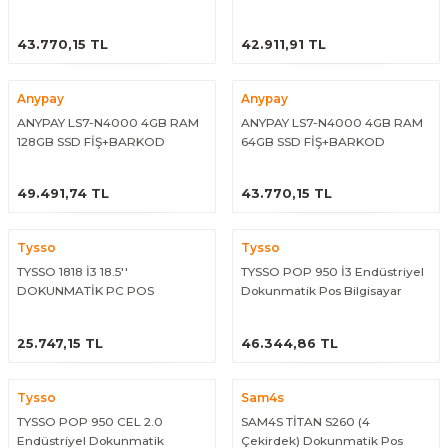
YAZICILI TERAZİLİ POS
YAZICILI TERAZİLİ POS
ÜRÜNÜ İNCELE
ÜRÜNÜ İNCELE
43.770,15 TL
42.911,91 TL
Anypay
Anypay
ANYPAY LS7-N4000 4GB RAM
ANYPAY LS7-N4000 4GB RAM
128GB SSD FİŞ+BARKOD
64GB SSD FİŞ+BARKOD
YAZICILI TERAZİLİ POS
YAZICILI TERAZİLİ POS
ÜRÜNÜ İNCELE
ÜRÜNÜ İNCELE
49.491,74 TL
43.770,15 TL
Tysso
Tysso
TYSSO 1818 İ3 18.5''
TYSSO POP 950 İ3 Endüstriyel
DOKUNMATİK PC POS
Dokunmatik Pos Bilgisayar
ÜRÜNÜ İNCELE
ÜRÜNÜ İNCELE
25.747,15 TL
46.344,86 TL
Tysso
Sam4s
TYSSO POP 950 CEL 2.0
SAM4S TİTAN S260 (4
Endüstriyel Dokunmatik
Çekirdek) Dokunmatik Pos