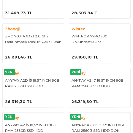
ÜRÜNÜ İNCELE
ÜRÜNÜ İNCELE
31.468,73 TL
28.607,94 TL
Zhongji
Wintec
ZHONGJI A3D i3 2.0 Ghz
WINTEC ANYPOS80
Dokunmatik Pos+11'' Arka Ekran
Dokunmatik Pos
ÜRÜNÜ İNCELE
ÜRÜNÜ İNCELE
26.891,46 TL
29.180,10 TL
YENİ
YENİ
Anypay
Anypay
ANYPAY A2D İ5 18,5'' INCH 8GB
ANYPAY A2 İ7 18,5'' INCH 8GB
RAM 256GB SSD HDD
RAM 256GB SSD HDD
DOKUNMATİK PC +11,6'' INCH
DOKUNMATİK PC (5. NESİL)
ÜRÜNÜ İNCELE
ÜRÜNÜ İNCELE
MÜŞTERİ EKRANI (4. NESİL)
26.319,30 TL
26.319,30 TL
YENİ
YENİ
Anypay
Anypay
ANYPAY A2 İ5 18,5'' INCH 8GB
ANYPAY A2D İ5 21,5'' INCH 8GB
RAM 256GB SSD HDD
RAM 256GB SSD HDD DOK.