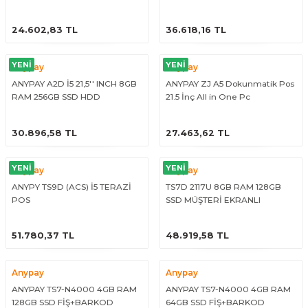
DOKUNMATİK PC (4. NESİL)
PC+11,6 INCH MÜŞTERİ EKRANI
ÜRÜNÜ İNCELE
ÜRÜNÜ İNCELE
(10.NESİL)
24.602,83 TL
36.618,16 TL
YENİ
YENİ
Anypay
Anypay
ANYPAY A2D İ5 21,5'' INCH 8GB
ANYPAY ZJ A5 Dokunmatik Pos
RAM 256GB SSD HDD
21.5 İnç All in One Pc
DOKUNMATİK PC +11,6'' INCH
ÜRÜNÜ İNCELE
ÜRÜNÜ İNCELE
MÜŞTERİ EKRANI (4. NESİL)
30.896,58 TL
27.463,62 TL
YENİ
YENİ
Anypay
Anypay
ANYPY TS9D (ACS) İ5 TERAZİ
TS7D 2117U 8GB RAM 128GB
POS
SSD MÜŞTERİ EKRANLI
TERAZİLİ POS
ÜRÜNÜ İNCELE
ÜRÜNÜ İNCELE
51.780,37 TL
48.919,58 TL
Anypay
Anypay
ANYPAY TS7-N4000 4GB RAM
ANYPAY TS7-N4000 4GB RAM
128GB SSD FİŞ+BARKOD
64GB SSD FİŞ+BARKOD