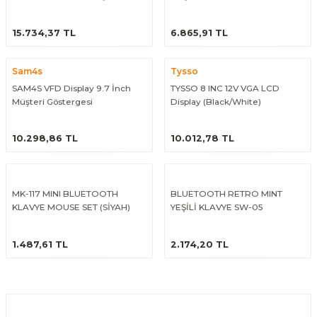
Göstergesi)
ÜRÜNÜ İNCELE
ÜRÜNÜ İNCELE
15.734,37 TL
6.865,91 TL
Sam4s
Tysso
SAM4S VFD Display 9.7 İnch
TYSSO 8 INC 12V VGA LCD
Müşteri Göstergesi
Display (Black/White)
ÜRÜNÜ İNCELE
ÜRÜNÜ İNCELE
10.298,86 TL
10.012,78 TL
MK-117 MINI BLUETOOTH
BLUETOOTH RETRO MINT
KLAVYE MOUSE SET (SİYAH)
YEŞİLİ KLAVYE SW-05
ÜRÜNÜ İNCELE
ÜRÜNÜ İNCELE
1.487,61 TL
2.174,20 TL