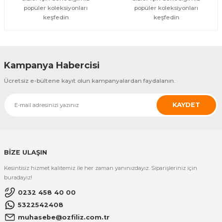
popüler koleksiyonları
popüler koleksiyonları
ÜRÜNÜ
keşfedin
keşfedin
İNCELE
1.201,53 TL
Kampanya Habercisi
Ücretsiz e-bültene kayıt olun kampanyalardan faydalanın.
KAYDET
BİZE ULAŞIN
Kesintisiz hizmet kalitemiz ile her zaman yanınızdayız. Siparişleriniz için
buradayız!
0232 458 40 00
5322542408
muhasebe@ozfiliz.com.tr