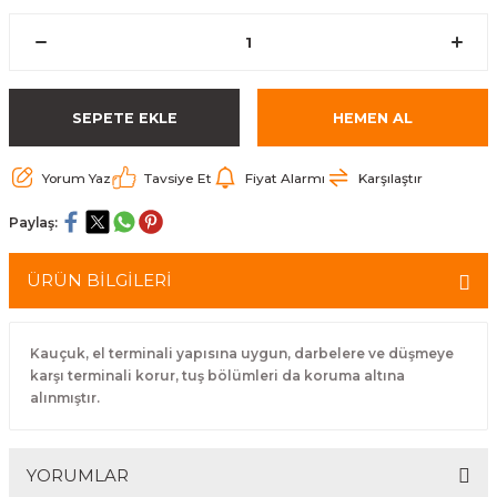
arçalar
r
SEPETE EKLE
HEMEN AL
Yorum Yaz
Tavsiye Et
Fiyat Alarmı
Karşılaştır
Paylaş:
ÜRÜN BİLGİLERİ
Kauçuk, el terminali yapısına uygun, darbelere ve düşmeye
karşı terminali korur, tuş bölümleri da koruma altına
alınmıştır.
YORUMLAR