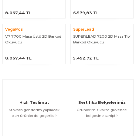
arçalar
ÜRÜNÜ İNCELE
ÜRÜNÜ İNCELE
8.067,44 TL
6.579,83 TL
r
VegaPos
SuperLead
VP 7700 Masa Üstü 2D Barkod
SUPERLEAD 7200 2D Masa Tipi
Okuyucu
Barkod Okuyucu
ÜRÜNÜ İNCELE
ÜRÜNÜ İNCELE
8.067,44 TL
5.492,72 TL
Hızlı Teslimat
Sertifika Belgelerimiz
Stoktan gönderim yapılacak
Ürünlerimiz kalite güvence
olan ürünlerde geçerlidir
belgesine sahiptir