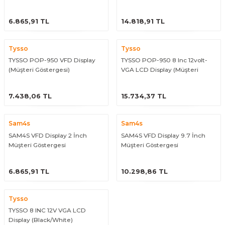
arçalar
ÜRÜNÜ İNCELE
ÜRÜNÜ İNCELE
6.865,91 TL
14.818,91 TL
r
Tysso
Tysso
TYSSO POP-950 VFD Display
TYSSO POP-950 8 Inc 12volt-
(Müşteri Göstergesi)
VGA LCD Display (Müşteri
Göstergesi)
ÜRÜNÜ İNCELE
ÜRÜNÜ İNCELE
7.438,06 TL
15.734,37 TL
Sam4s
Sam4s
SAM4S VFD Display 2 İnch
SAM4S VFD Display 9.7 İnch
Müşteri Göstergesi
Müşteri Göstergesi
ÜRÜNÜ İNCELE
ÜRÜNÜ İNCELE
6.865,91 TL
10.298,86 TL
Tysso
TYSSO 8 INC 12V VGA LCD
Display (Black/White)