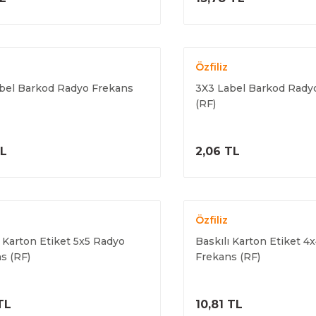
Özfiliz
bel Barkod Radyo Frekans
3X3 Label Barkod Rady
(RF)
ÜRÜNÜ İNCELE
ÜRÜNÜ İNC
TL
2,06 TL
Özfiliz
ı Karton Etiket 5x5 Radyo
Baskılı Karton Etiket 4
s (RF)
Frekans (RF)
ÜRÜNÜ İNCELE
ÜRÜNÜ İNC
TL
10,81 TL