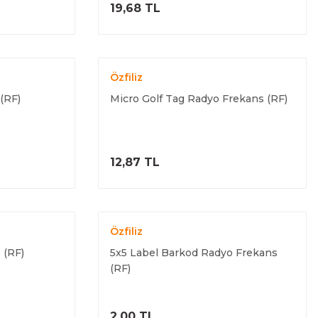
ELE
ÜRÜNÜ İNCELE
19,68 TL
Özfiliz
(RF)
Micro Golf Tag Radyo Frekans (RF)
ELE
ÜRÜNÜ İNCELE
12,87 TL
Özfiliz
 (RF)
5x5 Label Barkod Radyo Frekans
(RF)
ELE
ÜRÜNÜ İNCELE
2,00 TL