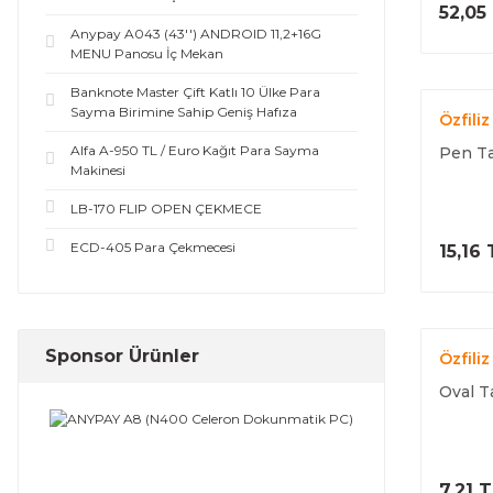
52,05
Anypay A043 (43'') ANDROID 11,2+16G
MENU Panosu İç Mekan
Banknote Master Çift Katlı 10 Ülke Para
Sayma Birimine Sahip Geniş Hafıza
Özfiliz
Alfa A-950 TL / Euro Kağıt Para Sayma
Pen Ta
Makinesi
LB-170 FLIP OPEN ÇEKMECE
ECD-405 Para Çekmecesi
15,16 
Sponsor Ürünler
Özfiliz
Oval T
7,21 