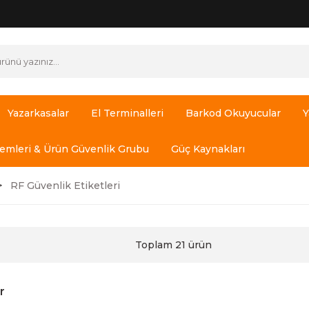
Yazarkasalar
El Terminalleri
Barkod Okuyucular
Y
temleri & Ürün Güvenlik Grubu
Güç Kaynakları
RF Güvenlik Etiketleri
Toplam 21 ürün
r