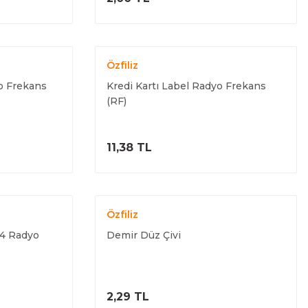
Özfiliz
o Frekans
Kredi Kartı Label Radyo Frekans
(RF)
ELE
ÜRÜNÜ İNCELE
11,38 TL
Özfiliz
x4 Radyo
Demir Düz Çivi
ELE
ÜRÜNÜ İNCELE
2,29 TL