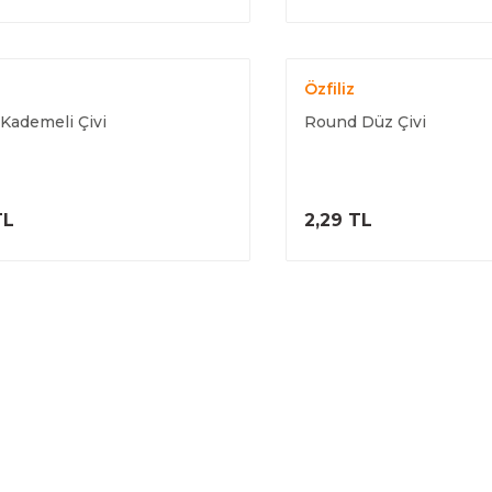
Özfiliz
Kademeli Çivi
Round Düz Çivi
ÜRÜNÜ İNCELE
ÜRÜNÜ İNC
TL
2,29 TL