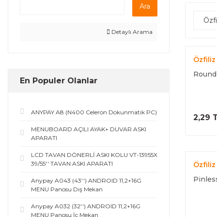
Ara
Özfi
Detaylı Arama
Özfiliz
Round 
En Populer Olanlar
ANYPAY A8 (N400 Celeron Dokunmatik PC)
2,29 
MENUBOARD AÇILI AYAK+ DUVAR ASKI
APARATI
LCD TAVAN DÖNERLİ ASKI KOLU VT-13955X
39/55'' TAVAN ASKI APARATI
Özfiliz
Pinles
Anypay A043 (43'') ANDROID 11,2+16G
MENU Panosu Dış Mekan
Anypay A032 (32'') ANDROID 11,2+16G
MENU Panosu İç Mekan