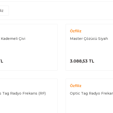
liz
Özfiliz
Kademeli Çivi
Master Çözücü Siyah
ÜRÜNÜ İNCELE
ÜRÜNÜ İNC
TL
3.088,53 TL
Özfiliz
s Tag Radyo Frekans (RF)
Optic Tag Radyo Frekan