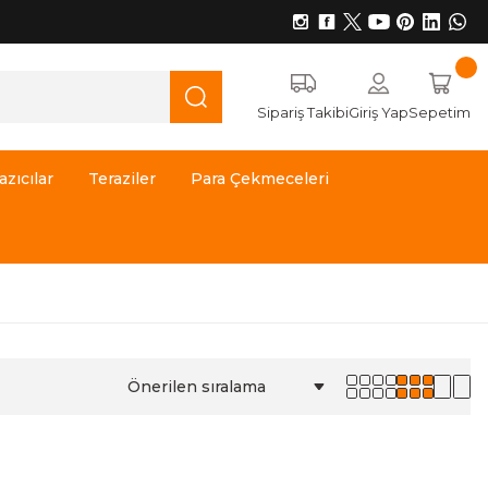
Sipariş Takibi
Giriş Yap
Sepetim
azıcılar
Teraziler
Para Çekmeceleri