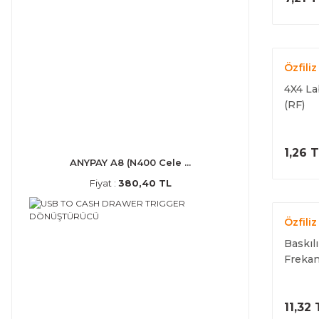
Özfiliz
4X4 La
(RF)
1,26 
ANYPAY A8 (N400 Cele ...
Fiyat :
380,40 TL
Özfiliz
Baskıl
Frekan
11,32 