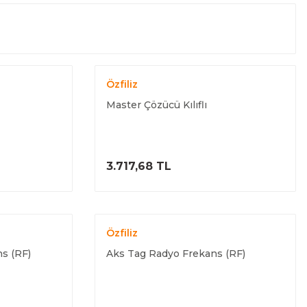
Özfiliz
Master Çözücü Kılıflı
ELE
ÜRÜNÜ İNCELE
3.717,68 TL
Özfiliz
s (RF)
Aks Tag Radyo Frekans (RF)