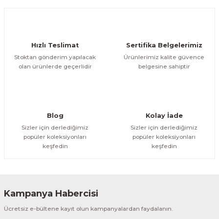
arçalar
r
Hızlı Teslimat
Sertifika Belgelerimiz
Stoktan gönderim yapılacak
Ürünlerimiz kalite güvence
olan ürünlerde geçerlidir
belgesine sahiptir
Blog
Kolay İade
Sizler için derlediğimiz
Sizler için derlediğimiz
popüler koleksiyonları
popüler koleksiyonları
keşfedin
keşfedin
Kampanya Habercisi
Ücretsiz e-bültene kayıt olun kampanyalardan faydalanın.