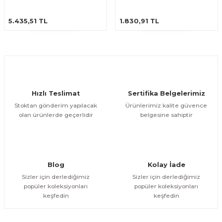
STANDLI
arçalar
ÜRÜNÜ İNCELE
ÜRÜNÜ İNCELE
5.435,51 TL
1.830,91 TL
r
Hızlı Teslimat
Sertifika Belgelerimiz
Stoktan gönderim yapılacak
Ürünlerimiz kalite güvence
olan ürünlerde geçerlidir
belgesine sahiptir
Blog
Kolay İade
Sizler için derlediğimiz
Sizler için derlediğimiz
popüler koleksiyonları
popüler koleksiyonları
keşfedin
keşfedin