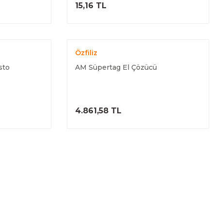
ELE
ÜRÜNÜ İNCELE
15,16 TL
Özfiliz
sto
AM Süpertag El Çözücü
ELE
ÜRÜNÜ İNCELE
4.861,58 TL