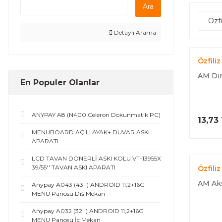
Ara
Özfi
Detaylı Arama
Özfiliz
AM Dim
En Populer Olanlar
ANYPAY A8 (N400 Celeron Dokunmatik PC)
13,73
MENUBOARD AÇILI AYAK+ DUVAR ASKI
APARATI
LCD TAVAN DÖNERLİ ASKI KOLU VT-13955X
39/55'' TAVAN ASKI APARATI
Özfiliz
AM Aks
Anypay A043 (43'') ANDROID 11,2+16G
MENU Panosu Dış Mekan
Anypay A032 (32'') ANDROID 11,2+16G
MENU Panosu İç Mekan