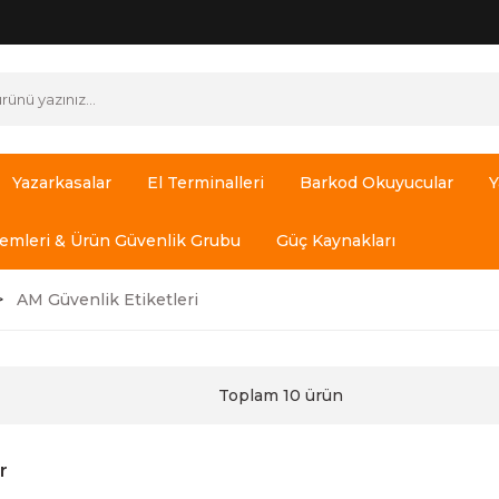
Yazarkasalar
El Terminalleri
Barkod Okuyucular
Y
temleri & Ürün Güvenlik Grubu
Güç Kaynakları
AM Güvenlik Etiketleri
Toplam 10 ürün
r