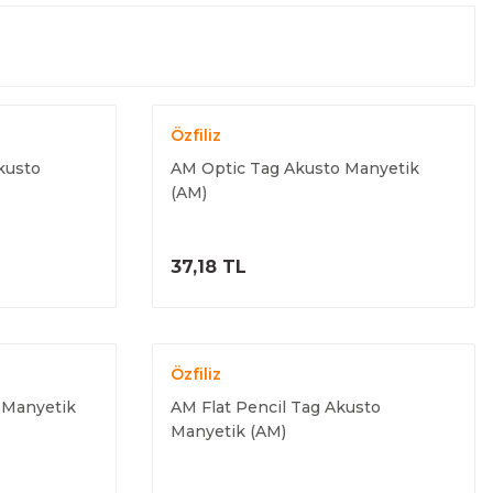
Özfiliz
kusto
AM Optic Tag Akusto Manyetik
(AM)
ELE
ÜRÜNÜ İNCELE
37,18 TL
Özfiliz
 Manyetik
AM Flat Pencil Tag Akusto
Manyetik (AM)