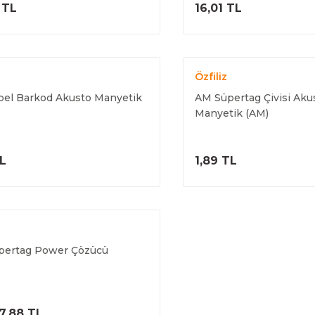
ÜRÜNÜ İNCELE
ÜRÜNÜ İNC
 TL
16,01 TL
Özfiliz
el Barkod Akusto Manyetik
AM Süpertag Çivisi Aku
Manyetik (AM)
ÜRÜNÜ İNCELE
ÜRÜNÜ İNC
TL
1,89 TL
pertag Power Çözücü
ÜRÜNÜ İNCELE
7,88 TL