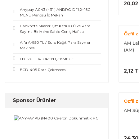
20,02
Anypay A043 (43'') ANDROID 11,2+16G
MENU Panosu İç Mekan
Banknote Master Çift Katlı 10 Ülke Para
Sayma Birimine Sahip Geniş Hafıza
Özfiliz
Alfa A-950 TL / Euro Kağıt Para Sayma
AM Lab
Makinesi
(AM)
LB-170 FLIP OPEN ÇEKMECE
ECD-405 Para Çekmecesi
2,12 
Sponsor Ürünler
Özfiliz
AM Sü
24.30