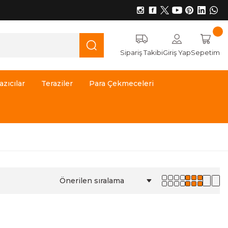
Sipariş Takibi
Giriş Yap
Sepetim
azıcılar
Teraziler
Para Çekmeceleri