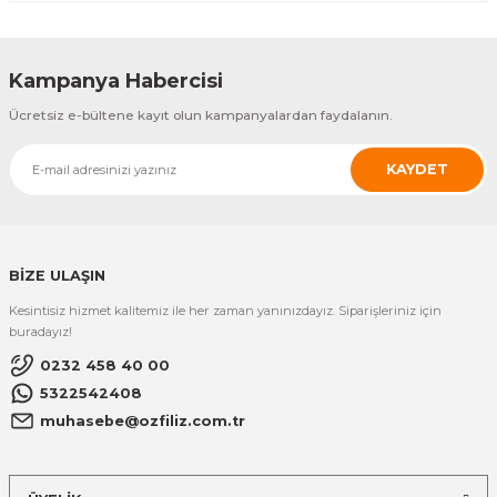
Özfiliz
AM Optic Tag Akusto Manyetik (AM)
Kampanya Habercisi
ÜRÜNÜ İNCELE
Ücretsiz e-bültene kayıt olun kampanyalardan faydalanın.
37,19 TL
KAYDET
Özfiliz
AM Optic Kozmo Tag Akusto Manyetik (AM)
ÜRÜNÜ İNCELE
BİZE ULAŞIN
46,92 TL
Kesintisiz hizmet kalitemiz ile her zaman yanınızdayız. Siparişleriniz için
Özfiliz
buradayız!
AM Süpertag Çivisi Akusto Manyetik (AM)
0232 458 40 00
5322542408
ÜRÜNÜ İNCELE
muhasebe@ozfiliz.com.tr
1,89 TL
Özfiliz
Özfiliz
AM Süpertag Power Çözücü
AM Süpertag El Çözücü