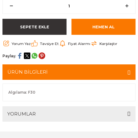
arçalar
r
SEPETE EKLE
HEMEN AL
Yorum Yaz
Tavsiye Et
Fiyat Alarmı
Karşılaştır
Paylaş:
ÜRÜN BİLGİLERİ
Algılama: F30
YORUMLAR