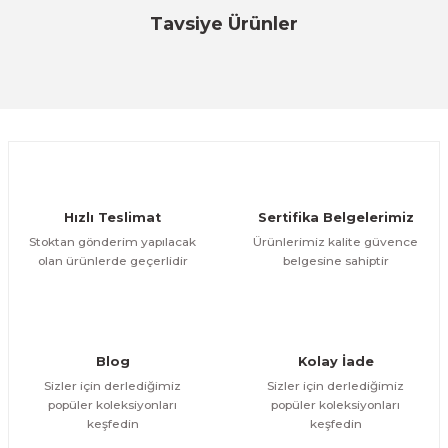
Bu ürüne ilk yorumu siz yapın!
Tavsiye Ürünler
Özfiliz
Özfiliz
Yorum Yaz
Optic Tag Çözücü
AM Flat Pencil Tag Akusto Manyetik (AM)
ÜRÜNÜ
ÜRÜNÜ İNCELE
İNCELE
801,02 TL
15,16 TL
Özfiliz
Hızlı Teslimat
Sertifika Belgelerimiz
AM Aks Tag Akusto Manyetik (AM)
Stoktan gönderim yapılacak
Ürünlerimiz kalite güvence
olan ürünlerde geçerlidir
belgesine sahiptir
ÜRÜNÜ İNCELE
20,03 TL
Özfiliz
AM Dim Tag Akusto Manyetik (AM)
Blog
Kolay İade
Sizler için derlediğimiz
Sizler için derlediğimiz
popüler koleksiyonları
popüler koleksiyonları
ÜRÜNÜ İNCELE
keşfedin
keşfedin
13,73 TL