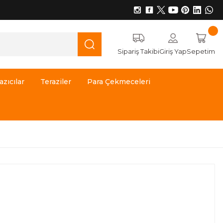
Sipariş Takibi
Giriş Yap
Sepetim
azıcılar
Teraziler
Para Çekmeceleri