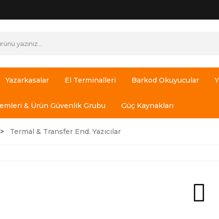
Yazarkasalar
El Terminalleri
Barkod Okuyucular
Y
temleri & Ürün Güvenlik Grubu
Güç Kaynakları
Termal & Transfer End. Yazıcılar