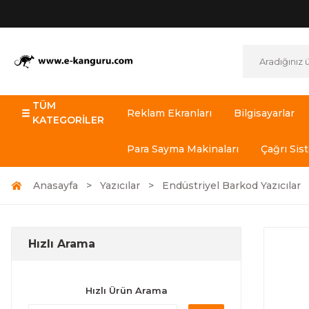
TÜM
Reklam Ekranları
Bilgisayarlar
KATEGORİLER
Para Sayma Makinaları
Çağrı Sis
Anasayfa
Yazıcılar
Endüstriyel Barkod Yazıcılar
Hızlı Arama
Hızlı Ürün Arama