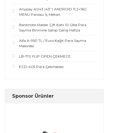
Anypay A043 (43'') ANDROID 11,2+16G
MENU Panosu İç Mekan
Banknote Master Çift Katlı 10 Ülke Para
Sayma Birimine Sahip Geniş Hafıza
Alfa A-950 TL / Euro Kağıt Para Sayma
Makinesi
LB-170 FLIP OPEN ÇEKMECE
ECD-405 Para Çekmecesi
Sponsor Ürünler