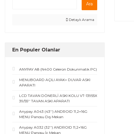
Ara
Detaylı Arama
En Populer Olanlar
ANYPAY A8 (N400 Celeron Dokunmatik PC)
MENUBOARD AÇILI AYAK+ DUVAR ASKI
APARATI
LCD TAVAN DÖNERLİ ASKI KOLU VT-13955X
39/55'' TAVAN ASKI APARATI
Anypay A043 (43'') ANDROID 11,2+16G
MENU Panosu Dış Mekan
Anypay A032 (32'') ANDROID 11,2+16G
MENU Panosu İç Mekan