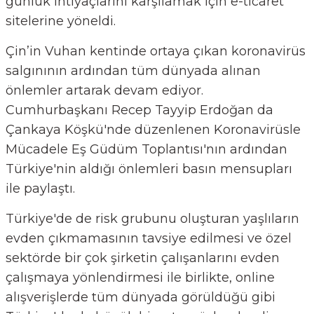
günlük ihtiyaçlarını karşılamak için e-ticaret
arçalar
sitelerine yöneldi.
Çin’in Vuhan kentinde ortaya çıkan koronavirüs
r
salgınının ardından tüm dünyada alınan
önlemler artarak devam ediyor.
Cumhurbaşkanı Recep Tayyip Erdoğan da
Çankaya Köşkü'nde düzenlenen Koronavirüsle
Mücadele Eş Güdüm Toplantısı'nın ardından
Türkiye'nin aldığı önlemleri basın mensupları
ile paylaştı.
Türkiye'de de risk grubunu oluşturan yaşlıların
evden çıkmamasının tavsiye edilmesi ve özel
sektörde bir çok şirketin çalışanlarını evden
çalışmaya yönlendirmesi ile birlikte, online
alışverişlerde tüm dünyada görüldüğü gibi