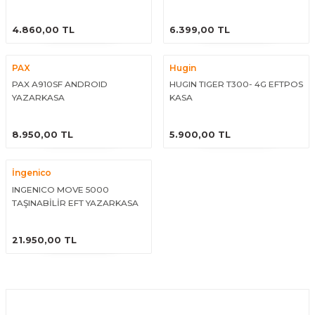
arçalar
ÜRÜNÜ İNCELE
ÜRÜNÜ İNCELE
4.860,00 TL
6.399,00 TL
r
PAX
Hugin
PAX A910SF ANDROID
HUGIN TIGER T300- 4G EFTPOS
YAZARKASA
KASA
ÜRÜNÜ İNCELE
ÜRÜNÜ İNCELE
8.950,00 TL
5.900,00 TL
İngenico
INGENICO MOVE 5000
TAŞINABİLİR EFT YAZARKASA
ÜRÜNÜ İNCELE
21.950,00 TL