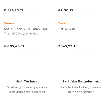
arçalar
ÜRÜNÜ İNCELE
ÜRÜNÜ İNCELE
8.579,25 TL
42,00 TL
r
Sam4s
Tysso
SAM4S Titan S100 - Titan S160 -
TP1515 Ayak
Titan S200 Uyumlu Kart
Okuyucu
ÜRÜNÜ İNCELE
ÜRÜNÜ İNCELE
6.005,48 TL
3.145,73 TL
Hızlı Teslimat
Sertifika Belgelerimiz
Stoktan gönderim yapılacak
Ürünlerimiz kalite güvence
olan ürünlerde geçerlidir
belgesine sahiptir