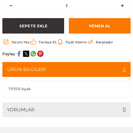
arçalar
r
SEPETE EKLE
HEMEN AL
Yorum Yaz
Tavsiye Et
Fiyat Alarmı
Karşılaştır
Paylaş:
ÜRÜN BİLGİLERİ
TP1515 Ayak
YORUMLAR