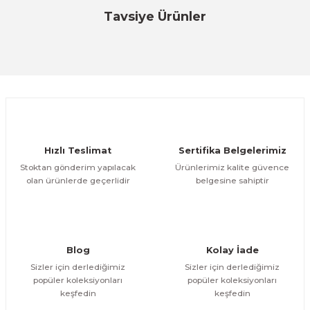
Bu ürüne ilk yorumu siz yapın!
Tavsiye Ürünler
Tysso
Yorum Yaz
TYSSO 8 INC 12V VGA LCD Display (Black/White)
ÜRÜNÜ İNCELE
10.012,78 TL
Tysso
Hızlı Teslimat
Sertifika Belgelerimiz
TYSSO POP 950 CEL 2.0 Endüstriyel Dokunmatik Bilgisayar
Stoktan gönderim yapılacak
Ürünlerimiz kalite güvence
olan ürünlerde geçerlidir
belgesine sahiptir
ÜRÜNÜ İNCELE
37.190,32 TL
Tysso
TYSSO POP-950 8 Inc 12volt- VGA LCD Display (Müşteri Göstergesi)
Blog
Kolay İade
Sizler için derlediğimiz
Sizler için derlediğimiz
popüler koleksiyonları
popüler koleksiyonları
ÜRÜNÜ İNCELE
keşfedin
keşfedin
15.734,37 TL