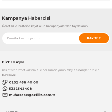
Tysso
TYSSO POP-950 VFD Display (Müşteri Göstergesi)
Kampanya Habercisi
ÜRÜNÜ İNCELE
Ücretsiz e-bültene kayıt olun kampanyalardan faydalanın.
7.438,06 TL
KAYDET
Tysso
TYSSO POP 950 Panel Beyaz - Kit Parts Only (White)
ÜRÜNÜ İNCELE
BİZE ULAŞIN
11.385,96 TL
Kesintisiz hizmet kalitemiz ile her zaman yanınızdayız. Siparişleriniz için
buradayız!
0232 458 40 00
5322542408
muhasebe@ozfiliz.com.tr