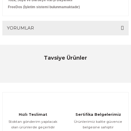
Toza, Suya ve Darbeye Karşı Dayanıklı
FreeDos (İşletim sistemi bulunmamaktadır)
YORUMLAR
Bu ürüne ilk yorumu siz yapın!
Tavsiye Ürünler
YENİ
Tem
Yorum Yaz
TEM Iscale 301M BV2 Ankastre Terazi (RS232)
ÜRÜNÜ İNCELE
18.595,16 TL
Özfiliz
Hızlı Teslimat
Sertifika Belgelerimiz
VP HC-3208R- ''2D'' USD + KABLOSUZ EL TİPİ BARKOD OKUYUCU
Stoktan gönderim yapılacak
Ürünlerimiz kalite güvence
olan ürünlerde geçerlidir
belgesine sahiptir