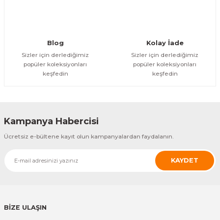
ÜRÜNÜ İNCELE
4.462,84 TL
Özfiliz
MK-410 Para Çekmecesi
Blog
Kolay İade
Sizler için derlediğimiz
Sizler için derlediğimiz
popüler koleksiyonları
popüler koleksiyonları
ÜRÜNÜ İNCELE
keşfedin
keşfedin
3.776,25 TL
Tysso
TYSSO POP-950 8 Inc 12volt- VGA LCD Display (Müşteri Göstergesi)
Kampanya Habercisi
ÜRÜNÜ İNCELE
Ücretsiz e-bültene kayıt olun kampanyalardan faydalanın.
15.734,37 TL
KAYDET
Tysso
TYSSO POP-950 VFD Display (Müşteri Göstergesi)
ÜRÜNÜ İNCELE
BİZE ULAŞIN
7.438,06 TL