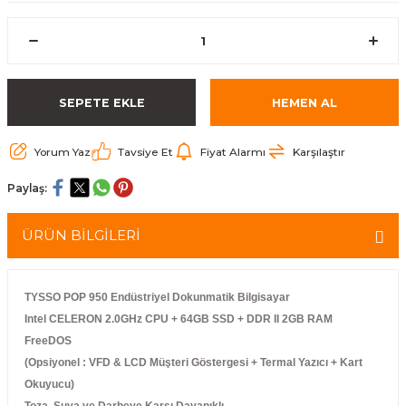
arçalar
r
SEPETE EKLE
HEMEN AL
Yorum Yaz
Tavsiye Et
Fiyat Alarmı
Karşılaştır
Paylaş:
ÜRÜN BİLGİLERİ
TYSSO POP 950 Endüstriyel Dokunmatik Bilgisayar
Intel CELERON 2.0GHz CPU + 64GB SSD + DDR II 2GB RAM
FreeDOS
(Opsiyonel : VFD & LCD Müşteri Göstergesi + Termal Yazıcı + Kart
Okuyucu)