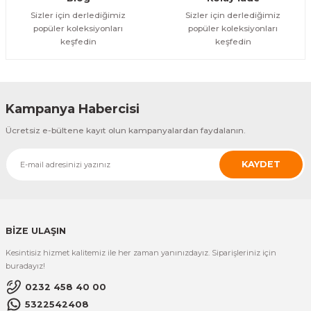
Sizler için derlediğimiz
Sizler için derlediğimiz
popüler koleksiyonları
popüler koleksiyonları
ÜRÜNÜ İNCELE
keşfedin
keşfedin
15.734,37 TL
Tysso
TYSSO POP 950 Panel Beyaz - Kit Parts Only (White)
Kampanya Habercisi
ÜRÜNÜ İNCELE
Ücretsiz e-bültene kayıt olun kampanyalardan faydalanın.
11.385,96 TL
KAYDET
Tysso
TYSSO FCS700 LAZER BARKOD OKUYUCU (STANDLI)
ÜRÜNÜ İNCELE
BİZE ULAŞIN
2.574,71 TL
Kesintisiz hizmet kalitemiz ile her zaman yanınızdayız. Siparişleriniz için
buradayız!
0232 458 40 00
5322542408