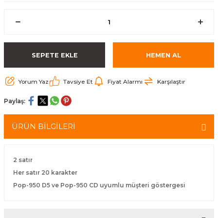
arçalar
r
SEPETE EKLE
HEMEN AL
Yorum Yaz
Tavsiye Et
Fiyat Alarmı
Karşılaştır
Paylaş:
ÜRÜN BİLGİLERİ
2 satır
Her satır 20 karakter
Pop-950 D5 ve Pop-950 CD uyumlu müşteri göstergesi