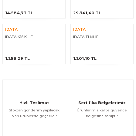
ÜRÜNÜ İNCELE
ÜRÜNÜ İNCELE
14.584,73 TL
29.741,40 TL
IDATA
IDATA
IDATA K1S KILIF
IDATA T1 KILIF
ÜRÜNÜ İNCELE
ÜRÜNÜ İNCELE
1.258,29 TL
1.201,10 TL
Hızlı Teslimat
Sertifika Belgelerimiz
Stoktan gönderim yapılacak
Ürünlerimiz kalite güvence
olan ürünlerde geçerlidir
belgesine sahiptir