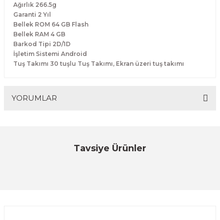
Ağırlık 266.5g
Garanti 2 Yıl
Bellek ROM 64 GB Flash
Bellek RAM 4 GB
Barkod Tipi 2D/1D
İşletim Sistemi Android
Tuş Takımı 30 tuşlu Tuş Takımı, Ekran üzeri tuş takımı
YORUMLAR
Bu ürüne ilk yorumu siz yapın!
Tavsiye Ürünler
YENİ
IDATA
Yorum Yaz
IDATA T1 EL TERMİNALİ ANDROID 5.5'' INCH
ÜRÜNÜ İNCELE
25.737,75 TL