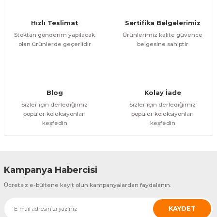
YENİ
IDATA
Hızlı Teslimat
Sertifika Belgelerimiz
IDATA T1-RST ANDROID 5,5'' ADİSYON TERMİNALİ
Stoktan gönderim yapılacak
Ürünlerimiz kalite güvence
olan ürünlerde geçerlidir
belgesine sahiptir
ÜRÜNÜ İNCELE
16.014,60 TL
IDATA
IDATA T1 KILIF
Blog
Kolay İade
Sizler için derlediğimiz
Sizler için derlediğimiz
popüler koleksiyonları
popüler koleksiyonları
ÜRÜNÜ
keşfedin
keşfedin
İNCELE
1.201,10 TL
Kampanya Habercisi
Ücretsiz e-bültene kayıt olun kampanyalardan faydalanın.
KAYDET