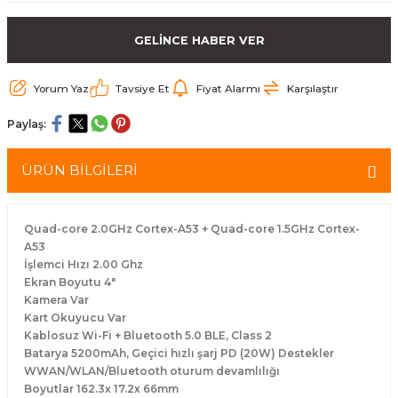
arçalar
GELİNCE HABER VER
r
Yorum Yaz
Tavsiye Et
Fiyat Alarmı
Karşılaştır
Paylaş:
ÜRÜN BİLGİLERİ
Quad-core 2.0GHz Cortex-A53 + Quad-core 1.5GHz Cortex-
A53
İşlemci Hızı 2.00 Ghz
Ekran Boyutu 4"
Kamera Var
Kart Okuyucu Var
Kablosuz Wi-Fi + Bluetooth 5.0 BLE, Class 2
Batarya 5200mAh, Geçici hızlı şarj PD (20W) Destekler
WWAN/WLAN/Bluetooth oturum devamlılığı
Boyutlar 162.3x 17.2x 66mm