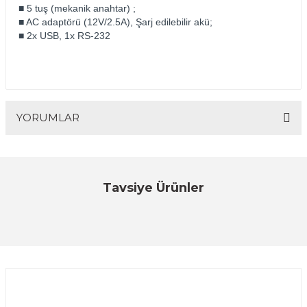
■ 5 tuş (mekanik anahtar) ;
■ AC adaptörü (12V/2.5A), Şarj edilebilir akü;
■ 2x USB, 1x RS-232
YORUMLAR
Bu ürüne ilk yorumu siz yapın!
Tavsiye Ürünler
YENİ
Tem
Yorum Yaz
TEM Iscale 301M BV2 Ankastre Terazi (RS232)
ÜRÜNÜ İNCELE
18.595,16 TL