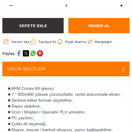
arçalar
r
SEPETE EKLE
HEMEN AL
Yorum Yaz
Tavsiye Et
Fiyat Alarmı
Karşılaştır
Paylaş:
ÜRÜN BİLGİLERİ
■ ARM Cortex A9 işlemci;
■ 7 " 800x480 yüksek çözünürlüklü renkli dokunmatik ekran;
■ Serbest etiket formatı seçebilme;
■ Rapor alabilme;
■ Ürün / Müşteri / Operatör PLU yönetimi;
■ PC yazılımı;
■ Çoklu dil seçeneği;
■ Klayve, mouse / barkod okuyucu, yazıcı bağlayabilme;