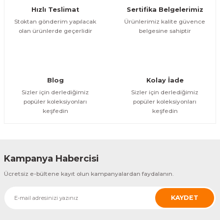
Cas
Hızlı Teslimat
Sertifika Belgelerimiz
CAS ERJ Masa Üstü Bilgisayar Bağlantılı Terazi
Stoktan gönderim yapılacak
Ürünlerimiz kalite güvence
olan ürünlerde geçerlidir
belgesine sahiptir
ÜRÜNÜ İNCELE
10.012,78 TL
Blog
Kolay İade
Sizler için derlediğimiz
Sizler için derlediğimiz
popüler koleksiyonları
popüler koleksiyonları
keşfedin
keşfedin
Kampanya Habercisi
Ücretsiz e-bültene kayıt olun kampanyalardan faydalanın.
KAYDET