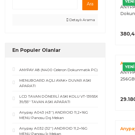
YENİ
Ara
ANYPA
Dokun
Detaylı Arama
380,4
En Populer Olanlar
Anypa
YENİ
ANYPAY A8 (N400 Celeron Dokunmatik PC)
ANYPAY
256GB
MENUBOARD AÇILI AYAK+ DUVAR ASKI
(10. NE
APARATI
LCD TAVAN DÖNERLİ ASKI KOLU VT-13955X
29.18
39/55'' TAVAN ASKI APARATI
Anypay A043 (43'') ANDROID 11,2+16G
MENU Panosu Dış Mekan
Anypay A032 (32'') ANDROID 11,2+16G
Anypa
MENU Panosu İç Mekan