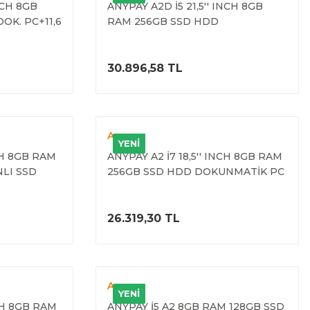
NCH 8GB
ANYPAY A2D İ5 21,5'' INCH 8GB
OK. PC+11,6
RAM 256GB SSD HDD
(10.NESİL)
DOKUNMATİK PC +11,6'' INCH
MÜŞTERİ EKRANI (4. NESİL)
ELE
ÜRÜNÜ İNCELE
30.896,58 TL
Anypay
YENİ
NCH 8GB RAM
ANYPAY A2 İ7 18,5'' INCH 8GB RAM
LI SSD
256GB SSD HDD DOKUNMATİK PC
7. NESİL)
(5. NESİL)
ELE
ÜRÜNÜ İNCELE
26.319,30 TL
Anypay
YENİ
NCH 8GB RAM
ANYPAY İ5 A2 8GB RAM 128GB SSD