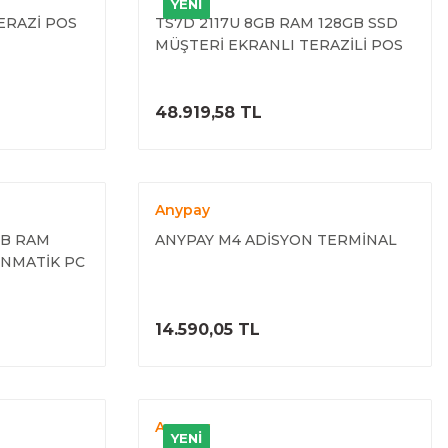
YENİ
TERAZİ POS
TS7D 2117U 8GB RAM 128GB SSD
MÜŞTERİ EKRANLI TERAZİLİ POS
ELE
ÜRÜNÜ İNCELE
48.919,58 TL
Anypay
8GB RAM
ANYPAY M4 ADİSYON TERMİNAL
NMATİK PC
 (7. NESİL)
ELE
ÜRÜNÜ İNCELE
14.590,05 TL
Anypay
YENİ