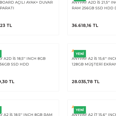
OARD AÇILI AYAK+ DUVAR
ANYPAY A2D İ5 21,5'' I
APARATI
RAM 256GB SSD HDD D
INCH MÜŞTERİ EKRANI 
ÜRÜNÜ İNCELE
ÜRÜNÜ İNC
,23 TL
36.618,16 TL
y
Anypay
YENİ
 A2D İ5 18,5'' INCH 8GB
ANYPAY A2 İ5 15,6'' I
56GB SSD HDD
128GB MÜŞTERİ EKRAN
MATİK PC +11,6'' INCH
HDD DOKUNMATİK PC (
İ EKRANI (4. NESİL)
ÜRÜNÜ İNCELE
ÜRÜNÜ İNC
9,30 TL
28.035,78 TL
y
Anypay
YENİ
 A2 İ5 18,5'' INCH 8GB RAM
ANYPAY A2 İ7 15,6'' I