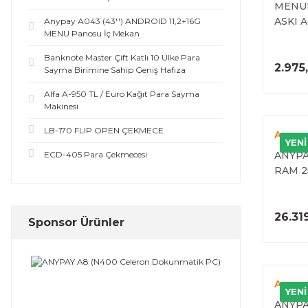
MENUB
ASKI 
Anypay A043 (43'') ANDROID 11,2+16G
MENU Panosu İç Mekan
Banknote Master Çift Katlı 10 Ülke Para
2.975
Sayma Birimine Sahip Geniş Hafıza
Alfa A-950 TL / Euro Kağıt Para Sayma
Makinesi
LB-170 FLIP OPEN ÇEKMECE
Anypa
YENİ
ECD-405 Para Çekmecesi
ANYPAY
RAM 2
DOKUN
MÜŞTER
26.31
Sponsor Ürünler
Anypa
YENİ
ANYPAY