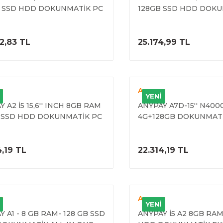
 SSD HDD DOKUNMATİK PC
128GB SSD HDD DOKU
İL)
(4. NESİL)
ÜRÜNÜ İNCELE
ÜRÜNÜ İNC
2,83 TL
25.174,99 TL
y
Anypay
YENİ
 A2 İ5 15,6'' INCH 8GB RAM
ANYPAY A7D-15'' N4000
 SSD HDD DOKUNMATİK PC
4G+128GB DOKUNMAT
İL)
EKRANLI PC
ÜRÜNÜ İNCELE
ÜRÜNÜ İNC
4,19 TL
22.314,19 TL
y
Anypay
YENİ
 A1 - 8 GB RAM- 128 GB SSD
ANYPAY İ5 A2 8GB RAM