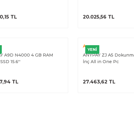
İLİ POS
MÜŞTERİ GÖSTERGELİ
ÜRÜNÜ İNCELE
ÜRÜNÜ İNC
0,15 TL
20.025,56 TL
y
Anypay
YENİ
Y A9D N4000 4 GB RAM
ANYPAY ZJ A5 Dokunmat
SSD 15.6''
İnç All in One Pc
ÜRÜNÜ İNCELE
ÜRÜNÜ İNC
7,94 TL
27.463,62 TL