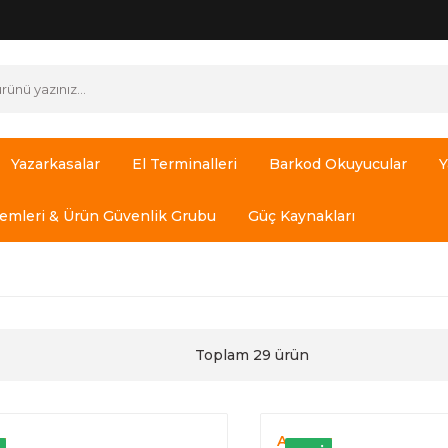
Yazarkasalar
El Terminalleri
Barkod Okuyucular
Y
temleri & Ürün Güvenlik Grubu
Güç Kaynakları
Toplam 29 ürün
y
Anypay