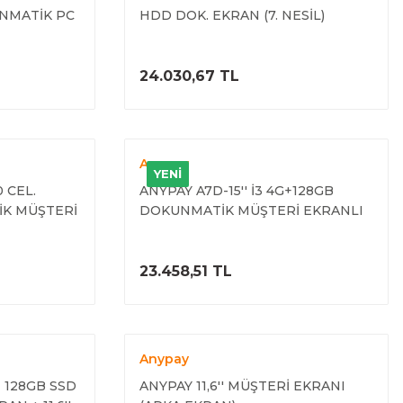
NMATİK PC
HDD DOK. EKRAN (7. NESİL)
ELE
ÜRÜNÜ İNCELE
24.030,67 TL
Anypay
YENİ
 CEL.
ANYPAY A7D-15'' İ3 4G+128GB
İK MÜŞTERİ
DOKUNMATİK MÜŞTERİ EKRANLI
PC
ELE
ÜRÜNÜ İNCELE
23.458,51 TL
Anypay
 128GB SSD
ANYPAY 11,6'' MÜŞTERİ EKRANI