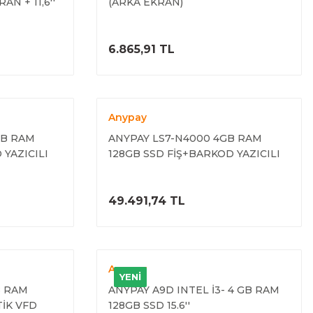
N + 11,6''
(ARKA EKRAN)
ELE
ÜRÜNÜ İNCELE
6.865,91 TL
Anypay
GB RAM
ANYPAY LS7-N4000 4GB RAM
 YAZICILI
128GB SSD FİŞ+BARKOD YAZICILI
TERAZİLİ POS
ELE
ÜRÜNÜ İNCELE
49.491,74 TL
Anypay
YENİ
B RAM
ANYPAY A9D INTEL İ3- 4 GB RAM
İK VFD
128GB SSD 15.6''