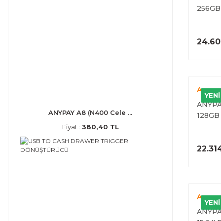
256GB
(4. NES
24.60
Anypa
YENİ
ANYPAY
ANYPAY A8 (N400 Cele ...
128GB
(4.NES
Fiyat :
380,40 TL
22.31
Anypa
YENİ
ANYPAY