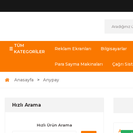
TÜM
Reklam Ekranları
Bilgisayarlar
KATEGORİLER
Para Sayma Makinaları
Çağrı Sis
Anasayfa
Anypay
Hızlı Arama
Hızlı Ürün Arama
Anypa