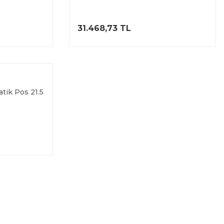
ELE
ÜRÜNÜ İNCELE
31.468,73 TL
ik Pos 21.5
ELE