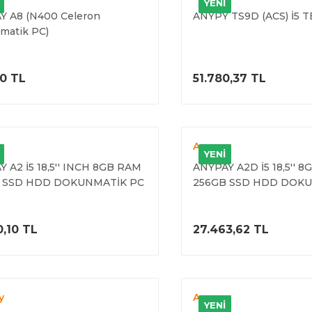
YENİ
Y A8 (N400 Celeron
ANYPY TS9D (ACS) İ5 
matik PC)
ÜRÜNÜ İNCELE
ÜRÜNÜ İNC
0 TL
51.780,37 TL
y
Anypay
YENİ
 A2 İ5 18,5'' INCH 8GB RAM
ANYPAY A2D İ5 18,5'' 
 SSD HDD DOKUNMATİK PC
256GB SSD HDD DOKU
SİL)
+11,6'' MÜŞTERİ EKRANI
ÜRÜNÜ İNCELE
ÜRÜNÜ İNC
0,10 TL
27.463,62 TL
y
Anypay
YENİ