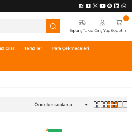
Sipariş Takibi
Giriş Yap
Sepetim
azıcılar
Teraziler
Para Çekmeceleri
Anypay