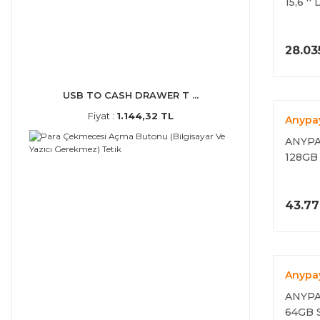
15,6 
PC (T
28.03
USB TO CASH DRAWER T ...
Fiyat :
1.144,32 TL
Anypa
ANYPA
128GB
TERAZ
43.77
Anypa
ANYPA
64GB 