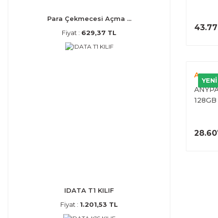
TERAZ
Para Çekmecesi Açma ...
43.77
Fiyat :
629,37 TL
Anypa
YENİ
ANYPA
128GB 
28.60
IDATA T1 KILIF
Fiyat :
1.201,53 TL