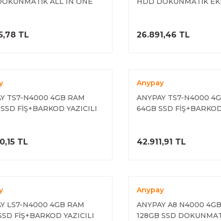
'' DOKUNMATİK ALL IN ONE
HDD DOKUNMATİK EKRA
EK EKRAN)
MÜŞTERİ EKRANI
ÜRÜNÜ İNCELE
ÜRÜNÜ İNC
5,78 TL
26.891,46 TL
y
Anypay
Y TS7-N4000 4GB RAM
ANYPAY TS7-N4000 4
 SSD FİŞ+BARKOD YAZICILI
64GB SSD FİŞ+BARKOD
İLİ POS
TERAZİLİ POS
ÜRÜNÜ İNCELE
ÜRÜNÜ İNC
0,15 TL
42.911,91 TL
y
Anypay
Y LS7-N4000 4GB RAM
ANYPAY A8 N4000 4G
SSD FİŞ+BARKOD YAZICILI
128GB SSD DOKUNMAT