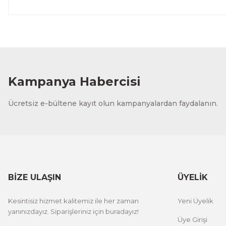
Xprinter
Hugin
DKT XPRINTER B823 TERMAL FİŞ YAZICI
HUGIN
Kampanya Habercisi
ÜRÜNÜ İNCELE
4.405,62 TL
5.900
Ücretsiz e-bültene kayıt olun kampanyalardan faydalanın.
BİZE ULAŞIN
ÜYELİK
Kesintisiz hizmet kalitemiz ile her zaman
Yeni Üyelik
yanınızdayız. Siparişleriniz için buradayız!
Üye Girişi