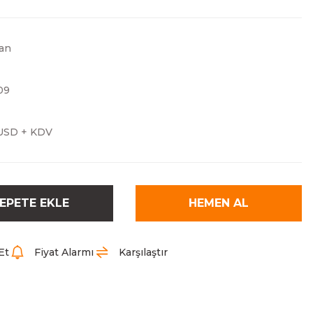
ran
09
USD + KDV
EPETE EKLE
HEMEN AL
Et
Fiyat Alarmı
Karşılaştır