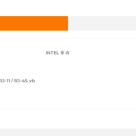
5'' ınch) INTEL ® i5
RAN
MB ağ kartı
/ RJ-11 / RJ-45..vb
Bu ürüne ilk yorumu siz yapın!