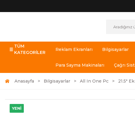
TÜM
Reklam Ekranları
Bilgisayarlar
KATEGORİLER
Para Sayma Makinaları
Çağrı Sis
Anasayfa
Bilgisayarlar
All In One Pc
21.5" Ek
YENİ