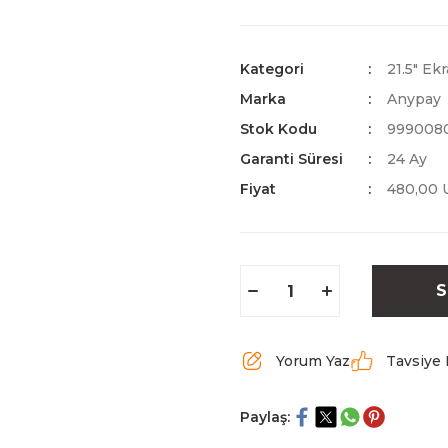
Kategori
21.5" Ek
Marka
Anypay
Stok Kodu
999008
Garanti Süresi
24 Ay
Fiyat
480,00 
S
Yorum Yaz
Tavsiye 
Paylaş: