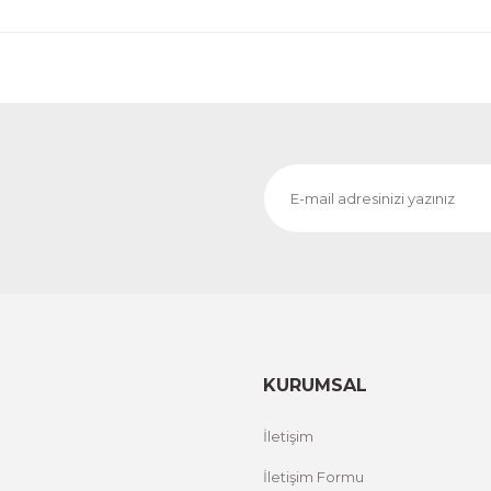
 TIGER T300- 4G EFTPOS KASA
ÜRÜNÜ İNCELE
,00 TL
KURUMSAL
İletişim
İletişim Formu