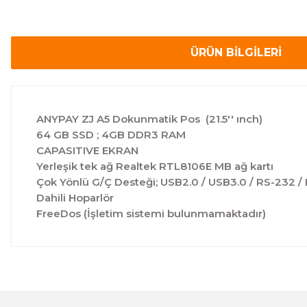
ÜRÜN BİLGİLERİ
ANYPAY ZJ A5 Dokunmatik Pos (21.
64 GB SSD ; 4GB DDR3 RAM
CAPASITIVE EK
Yerleşik tek ağ Realtek RTL8106E 
Çok Yönlü G/Ç Desteği; USB2.0 / USB3.0 / RS-232 
Dahili Hoparlör
FreeDos (İşletim sistemi bulunmamaktadır)