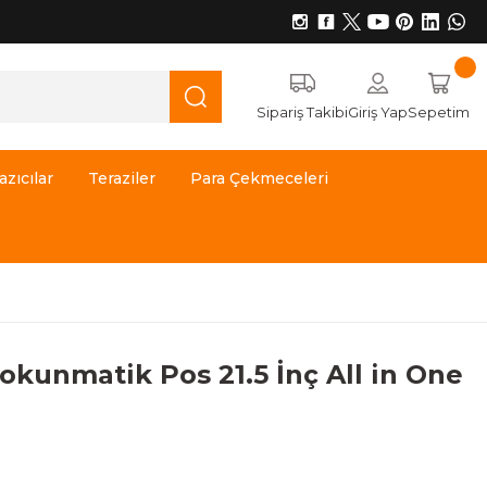
Sipariş Takibi
Giriş Yap
Sepetim
azıcılar
Teraziler
Para Çekmeceleri
kunmatik Pos 21.5 İnç All in One