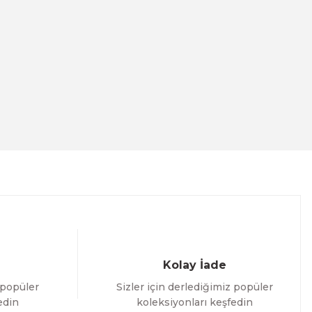
ico
ICO MOVE 5000 TAŞINABİLİR EFT YAZARKASA
ÜRÜNÜ İNCELE
0,00 TL
'' DOKUNMATİK PC POS
Kolay İade
 popüler
Sizler için derlediğimiz popüler
 İNCELE
edin
koleksiyonları keşfedin