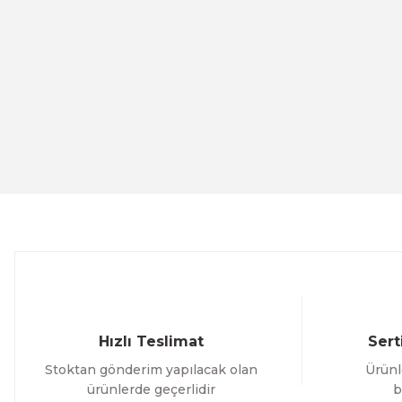
Tysso
Özfiliz
TYSSO PRP-250 C Fiş Yazıcı
VP HC-3208R- ''2D
ÜRÜNÜ
8.296,30 TL
4.462,84 TL
İNCELE
Zywell
Syble
ZYWELL - ZY308 Termal Fiş Yazıcı
SYBLE VP-M60
Hızlı Teslimat
Sert
Stoktan gönderim yapılacak olan
Ürünl
ÜRÜNÜ İNCELE
4.291,19 TL
2.280,00 TL
ürünlerde geçerlidir
b