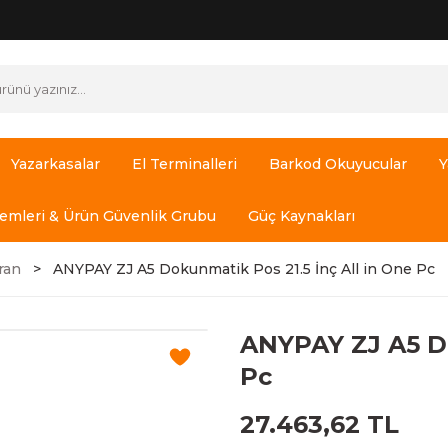
Yazarkasalar
El Terminalleri
Barkod Okuyucular
Y
temleri & Ürün Güvenlik Grubu
Güç Kaynakları
ran
ANYPAY ZJ A5 Dokunmatik Pos 21.5 İnç All in One Pc
ANYPAY ZJ A5 Do
Pc
27.463,62 TL