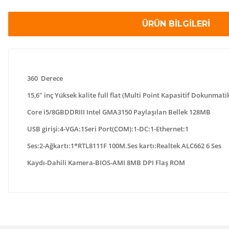
ÜRÜN BİLGİLERİ
360 Derece
15,6" inç Yüksek kalite full flat (Multi Point Kapasitif Dokunmati
Core i5/8GBDDRIII Intel GMA3150 Paylaşılan Bellek 128MB
USB girişi:4-VGA:1Seri Port(COM):1-DC:1-Ethernet:1
Ses:2-Ağkartı:1*RTL8111F 100M.Ses kartı:Realtek ALC662 6 Ses
Kaydı-Dahili Kamera-BIOS-AMI 8MB DPI Flaş ROM