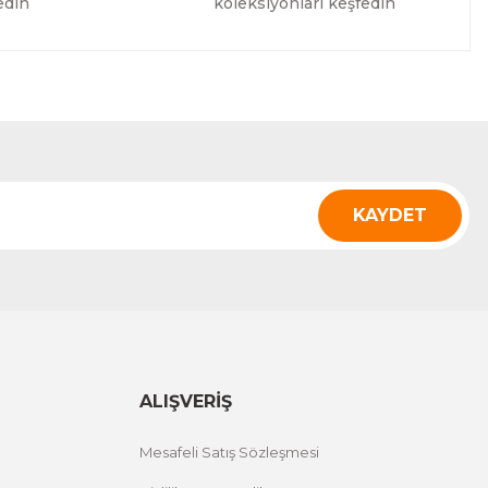
edin
koleksiyonları keşfedin
UETOOTH KLAVYE MOUSE SET (SİYAH)
ÜRÜNÜ İNCELE
KAYDET
ALIŞVERİŞ
Mesafeli Satış Sözleşmesi