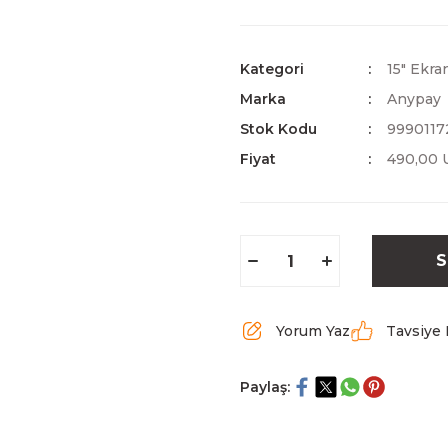
Kategori
15" Ekra
Marka
Anypay
Stok Kodu
9990117
Fiyat
490,00 
S
Yorum Yaz
Tavsiye 
Paylaş: