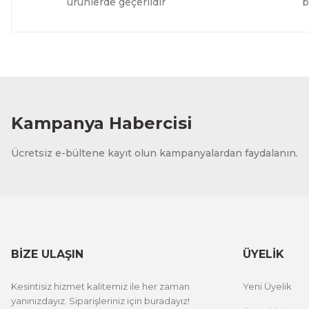
8.067,44 TL
2.280,
ürünlerde geçerlidir
b
Xprinter
Zywel
DKT XPRINTER B823 TERMAL FİŞ YAZICI
ZYWEL
Kampanya Habercisi
ÜRÜNÜ İNCELE
4.405,62 TL
5.549
Ücretsiz e-bültene kayıt olun kampanyalardan faydalanın.
BİZE ULAŞIN
ÜYELİK
Kesintisiz hizmet kalitemiz ile her zaman
Yeni Üyelik
yanınızdayız. Siparişleriniz için buradayız!