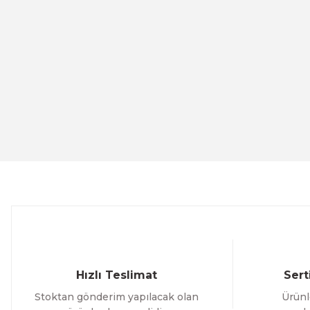
Sbarco
SBARCO T4DE+ TERMAL BARKOD YAZICI (203 DPI)
ÜRÜNÜ İNCELE
9.726,70 TL
VegaPos
Syble
VP 7700 Masa Üstü 2D Barkod Okuyucu
SYBLE 
Hızlı Teslimat
Sert
Stoktan gönderim yapılacak olan
Ürünl
ÜRÜNÜ İNCELE