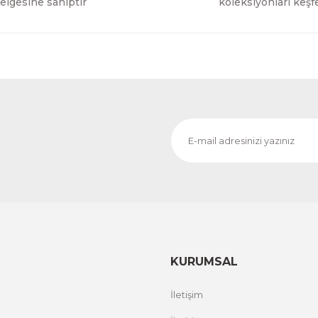
00 TL
6.579,83 TL
elgesine sahiptir
koleksiyonları keşf
l
L ZY 910 TERMAL BARKOD YAZICI
MK-117 MINI BL
ÜRÜNÜ İNCELE
,94 TL
1.487,61 TL
KURUMSAL
İletişim