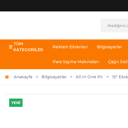
TÜM
Reklam Ekranları
Bilgisayarlar
KATEGORİLER
Para Sayma Makinaları
Çağrı Sis
Anasayfa
Bilgisayarlar
All In One Pc
15" Ekr
YENİ