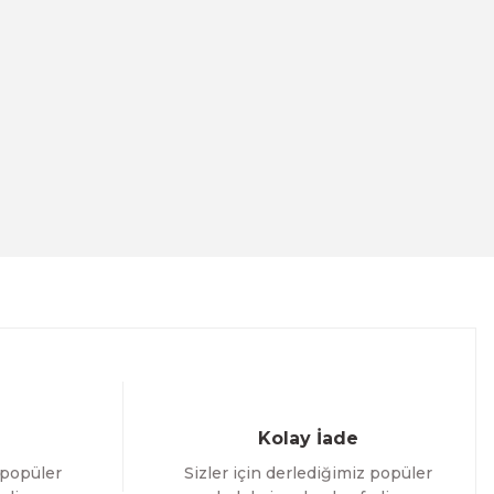
Zywell
ZYWELL - ZY308 Termal Fiş Yazıcı
ÜRÜNÜ İNCELE
4.291,19 TL
asa Tipi Barkod Okuyucu
Kolay İade
 popüler
Sizler için derlediğimiz popüler
ÜNÜ İNCELE