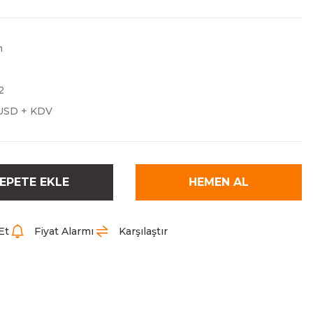
n
2
USD + KDV
EPETE EKLE
HEMEN AL
Et
Fiyat Alarmı
Karşılaştır