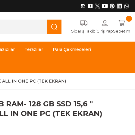
Sipariş Takibi
Giriş Yap
Sepetim
azıcılar
Teraziler
Para Çekmeceleri
K ALL IN ONE PC (TEK EKRAN)
 RAM- 128 GB SSD 15,6 ''
L IN ONE PC (TEK EKRAN)