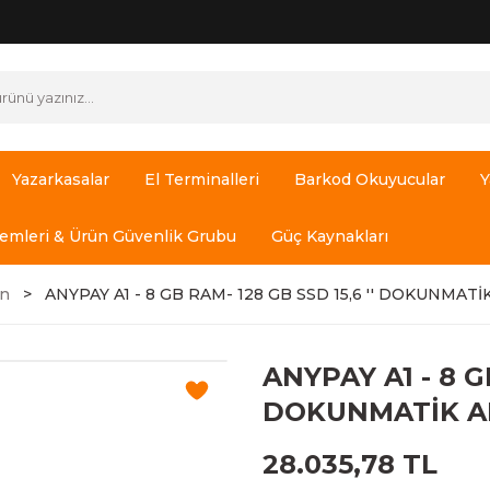
Yazarkasalar
El Terminalleri
Barkod Okuyucular
Y
temleri & Ürün Güvenlik Grubu
Güç Kaynakları
an
ANYPAY A1 - 8 GB RAM- 128 GB SSD 15,6 '' DOKUNMATİ
ANYPAY A1 - 8 GB
DOKUNMATİK AL
28.035,78 TL