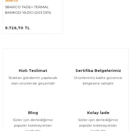
Sbarco
arçalar
SBARCO T4DE+ TERMAL
BARKOD YAZICI (203 DPI)
r
ÜRÜNÜ İNCELE
9.726,70 TL
Hızlı Teslimat
Sertifika Belgelerimiz
Stoktan gönderim yapılacak
Ürünlerimiz kalite güvence
olan ürünlerde geçerlidir
belgesine sahiptir
Blog
Kolay İade
Sizler için derlediğimiz
Sizler için derlediğimiz
popüler koleksiyonları
popüler koleksiyonları
keşfedin
keşfedin