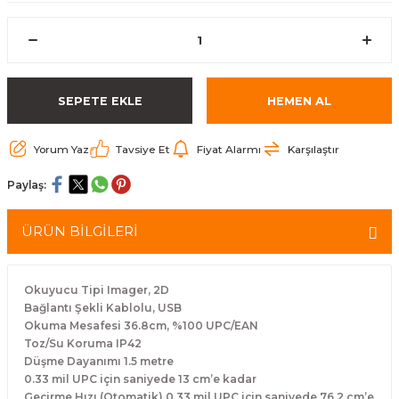
arçalar
r
SEPETE EKLE
HEMEN AL
Yorum Yaz
Tavsiye Et
Fiyat Alarmı
Karşılaştır
Paylaş:
ÜRÜN BİLGİLERİ
Okuyucu Tipi Imager, 2D
Bağlantı Şekli Kablolu, USB
Okuma Mesafesi 36.8cm, %100 UPC/EAN
Toz/Su Koruma IP42
Düşme Dayanımı 1.5 metre
0.33 mil UPC için saniyede 13 cm’e kadar
Geçirme Hızı (Otomatik) 0.33 mil UPC için saniyede 76.2 cm’e