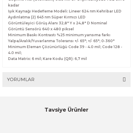
kadar
Işık Kaynağı Hedefleme Modeli: Lineer 624 nm Kehribar LED
Aydınlatma (2) 645 nm Süper Kırmızı LED
Görüntüleyici Görüş Alanı 32,8° Y x 24,8° D Nominal
Görüntü Sensörü 640 x 480 piksel
Minimum Baskı Kontrastı %25 minimum yansıma farkı
Yalpa/Aralık/Yuvarlanma Toleransı +/- 65°; +/- 65°; 0-360°
Minimum Eleman Çözünürlüğü Code 39 - 4.0 mil; Code 128 -
4.0 mil;
Data Matrix: 6 mil; Kare Kodu (QR): 6,7 mil
YORUMLAR
Bu ürüne ilk yorumu siz yapın!
Tavsiye Ürünler
Özfiliz
Yorum Yaz
VP HC-3208R- ''2D'' USD + KABLOSUZ EL TİPİ BARKOD OKUYUCU