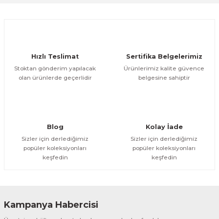
ÜRÜNÜ İNCELE
4.462,84 TL
VegaPos
Hızlı Teslimat
Sertifika Belgelerimiz
VP 7700 Masa Üstü 2D Barkod Okuyucu
Stoktan gönderim yapılacak
Ürünlerimiz kalite güvence
olan ürünlerde geçerlidir
belgesine sahiptir
ÜRÜNÜ İNCELE
8.067,44 TL
Syble
SYBLE VP-M60-2D Kablosuz Barkod Okuyucu
Blog
Kolay İade
Sizler için derlediğimiz
Sizler için derlediğimiz
popüler koleksiyonları
popüler koleksiyonları
ÜRÜNÜ İNCELE
keşfedin
keşfedin
2.280,00 TL
VegaPos
VP-6600 2D Masa Tipi Barkod Okuyucu
Kampanya Habercisi
ÜRÜNÜ İNCELE