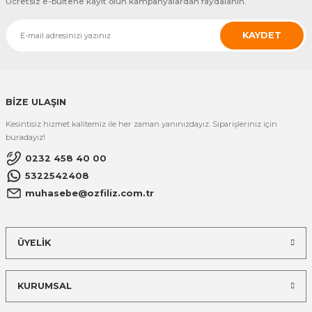
Ücretsiz e-bültene kayıt olun kampanyalardan faydalanın.
6.579,83 TL
KAYDET
SuperLead
SUPERLEAD VP-7708 2D Masa Tipi Barkod Okuyucu
ÜRÜNÜ İNCELE
BİZE ULAŞIN
8.067,44 TL
Kesintisiz hizmet kalitemiz ile her zaman yanınızdayız. Siparişleriniz için
RIOTEC
buradayız!
RIOTEC 2DGodaScan iDC9270J BARKOD OKUYUCU
0232 458 40 00
5322542408
ÜRÜNÜ İNCELE
muhasebe@ozfiliz.com.tr
10.584,94 TL
Tysso
TYSSO FCS700 LAZER BARKOD OKUYUCU (STANDLI)
ÜYELİK
ÜRÜNÜ İNCELE
KURUMSAL
2.574,71 TL