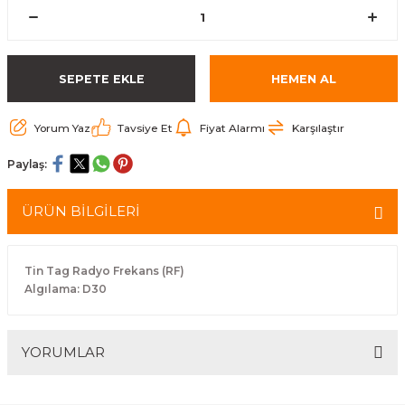
arçalar
r
SEPETE EKLE
HEMEN AL
Yorum Yaz
Tavsiye Et
Fiyat Alarmı
Karşılaştır
Paylaş:
ÜRÜN BİLGİLERİ
Tin Tag Radyo Frekans (RF)
Algılama: D30
YORUMLAR