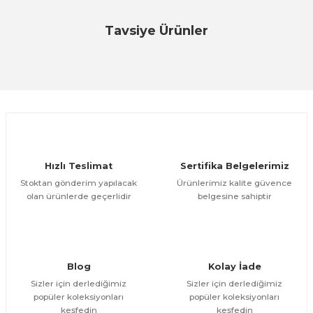
Bu ürüne ilk yorumu siz yapın!
Tavsiye Ürünler
Özfiliz
Özfiliz
Yorum Yaz
Pen Tag Radyo Frekans (RF)
Aks Tag Radyo Frekans (RF)
ÜRÜNÜ İNCELE
ÜRÜNÜ İNCELE
15,16 TL
19,68 TL
Özfiliz
Hızlı Teslimat
Sertifika Belgelerimiz
Optic Tag Radyo Frekans (RF)
Stoktan gönderim yapılacak
Ürünlerimiz kalite güvence
olan ürünlerde geçerlidir
belgesine sahiptir
ÜRÜNÜ İNCELE
26,89 TL
Özfiliz
Baskılı Karton Etiket 4x4 Radyo Frekans (RF)
Blog
Kolay İade
Sizler için derlediğimiz
Sizler için derlediğimiz
popüler koleksiyonları
popüler koleksiyonları
ÜRÜNÜ İNCELE
keşfedin
keşfedin