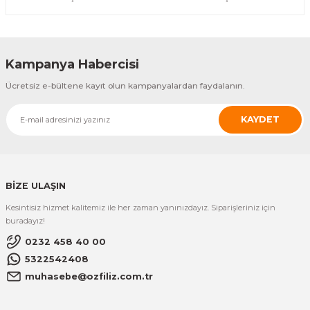
10,81 TL
Özfiliz
Baskılı Karton Etiket 5x5 Radyo Frekans (RF)
Kampanya Habercisi
ÜRÜNÜ İNCELE
Ücretsiz e-bültene kayıt olun kampanyalardan faydalanın.
11,33 TL
KAYDET
Özfiliz
Kredi Kartı Label Radyo Frekans (RF)
ÜRÜNÜ İNCELE
BİZE ULAŞIN
11,39 TL
Kesintisiz hizmet kalitemiz ile her zaman yanınızdayız. Siparişleriniz için
Özfiliz
buradayız!
Pinless Tag Radyo Frekans (RF)
0232 458 40 00
5322542408
ÜRÜNÜ İNCELE
muhasebe@ozfiliz.com.tr
52,07 TL
Özfiliz