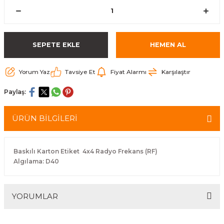
arçalar
r
SEPETE EKLE
HEMEN AL
Yorum Yaz
Tavsiye Et
Fiyat Alarmı
Karşılaştır
Paylaş:
ÜRÜN BİLGİLERİ
Baskılı Karton Etiket 4x4 Radyo Frekans (RF)
Algılama: D40
YORUMLAR