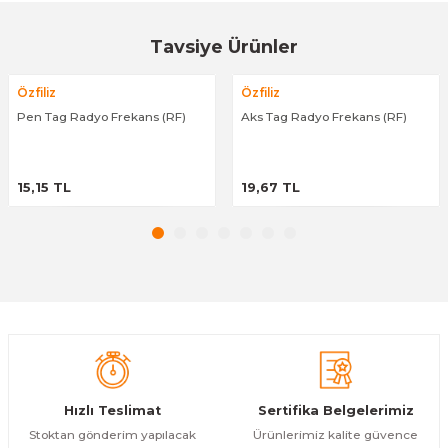
Bu ürüne ilk yorumu siz yapın!
Tavsiye Ürünler
Özfiliz
Özfiliz
Yorum Yaz
Pen Tag Radyo Frekans (RF)
Aks Tag Radyo Frekans (RF)
ÜRÜNÜ İNCELE
ÜRÜNÜ İNCELE
15,15 TL
19,67 TL
Hızlı Teslimat
Sertifika Belgelerimiz
Stoktan gönderim yapılacak
Ürünlerimiz kalite güvence