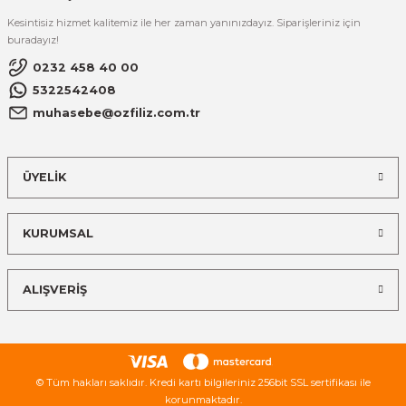
Kesintisiz hizmet kalitemiz ile her zaman yanınızdayız. Siparişleriniz için
buradayız!
0232 458 40 00
5322542408
muhasebe@ozfiliz.com.tr
ÜYELİK
KURUMSAL
ALIŞVERİŞ
© Tüm hakları saklıdır. Kredi kartı bilgileriniz 256bit SSL sertifikası ile
korunmaktadır.