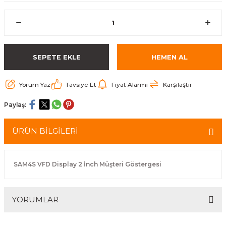
arçalar
r
SEPETE EKLE
HEMEN AL
Yorum Yaz
Tavsiye Et
Fiyat Alarmı
Karşılaştır
Paylaş:
ÜRÜN BİLGİLERİ
SAM4S VFD Display 2 İnch Müşteri Göstergesi
YORUMLAR