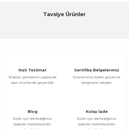
Bu ürüne ilk yorumu siz yapın!
Tavsiye Ürünler
Özfiliz
Yorum Yaz
MK-410 Para Çekmecesi
ÜRÜNÜ İNCELE
3.776,25 TL
Sam4s
Hızlı Teslimat
Sertifika Belgelerimiz
SAM4S TİTAN S260 (4 Çekirdek) Dokunmatik Pos
Stoktan gönderim yapılacak
Ürünlerimiz kalite güvence
olan ürünlerde geçerlidir
belgesine sahiptir
ÜRÜNÜ İNCELE
29.180,10 TL
Sam4s
SAM4S VFD Display 9.7 İnch Müşteri Göstergesi
Blog
Kolay İade
Sizler için derlediğimiz
Sizler için derlediğimiz
popüler koleksiyonları
popüler koleksiyonları
ÜRÜNÜ İNCELE