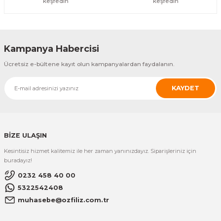
keşfedin
keşfedin
10.298,86 TL
Sam4s
SAM4S Titan S100 - Titan S160 -Titan S200 Uyumlu Kart Okuyucu
Kampanya Habercisi
ÜRÜNÜ İNCELE
Ücretsiz e-bültene kayıt olun kampanyalardan faydalanın.
6.007,67 TL
KAYDET
İngenico
INGENICO MOVE 5000 TAŞINABİLİR EFT YAZARKASA
ÜRÜNÜ İNCELE
BİZE ULAŞIN
21.950,00 TL
Kesintisiz hizmet kalitemiz ile her zaman yanınızdayız. Siparişleriniz için
YENİ
IDATA
buradayız!
IDATA T1 EL TERMİNALİ ANDROID 5.5'' INCH
0232 458 40 00
5322542408
ÜRÜNÜ İNCELE
muhasebe@ozfiliz.com.tr
25.747,15 TL