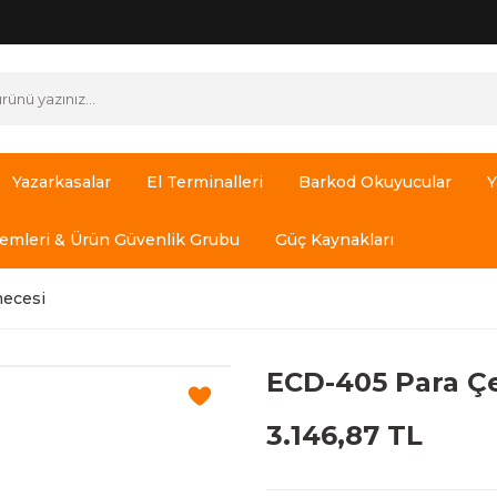
Yazarkasalar
El Terminalleri
Barkod Okuyucular
Y
temleri & Ürün Güvenlik Grubu
Güç Kaynakları
ecesi
ECD-405 Para Ç
3.146,87 TL