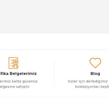
 Çekmecesi
LE
ifika Belgelerimiz
Blog
erimiz kalite güvence
Sizler için derlediğimiz
elgesine sahiptir
koleksiyonları keşf