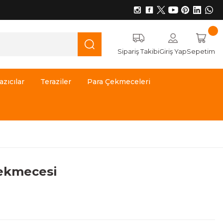
Sipariş Takibi
Giriş Yap
Sepetim
azıcılar
Teraziler
Para Çekmeceleri
ekmecesi