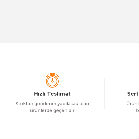
Özfiliz
Özfiliz
MK-410 Para Çekmecesi
PCD-438 Flip Top Para
ÜRÜNÜ
ÜRÜNÜ İNCE
3.776,25 TL
3.432,95 TL
İNCELE
Hızlı Teslimat
Sert
Stoktan gönderim yapılacak olan
Ürünl
ürünlerde geçerlidir
b