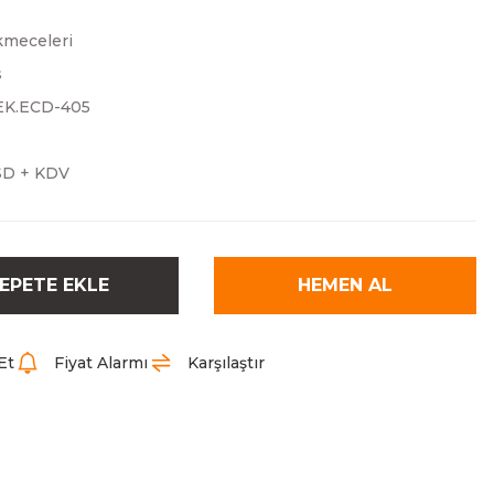
kmeceleri
s
EK.ECD-405
SD + KDV
EPETE EKLE
HEMEN AL
Et
Fiyat Alarmı
Karşılaştır