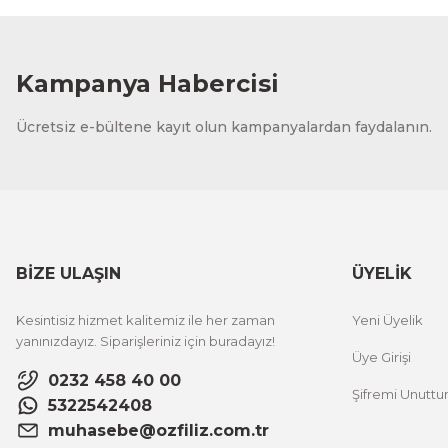
Kampanya Habercisi
Ücretsiz e-bültene kayıt olun kampanyalardan faydalanın.
BİZE ULAŞIN
ÜYELİK
Kesintisiz hizmet kalitemiz ile her zaman
Yeni Üyelik
yanınızdayız. Siparişleriniz için buradayız!
Üye Girişi
0232 458 40 00
Şifremi Unutt
5322542408
muhasebe@ozfiliz.com.tr