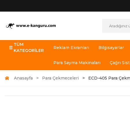
TÜM
Reklam Ekranları
Bilgisayarlar
KATEGORİLER
Para Sayma Makinaları
Çağrı Sis
Anasayfa
Para Çekmeceleri
ECD-405 Para Çekm