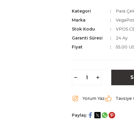
Kategori
Para Çe
Marka
VegaPo
Stok Kodu
VPOS.C
Garanti Süresi
24 Ay
Fiyat
55,00 U
S
Yorum Yaz
Tavsiye 
Paylaş: