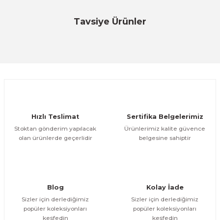
Bu ürüne ilk yorumu siz yapın!
Tavsiye Ürünler
İngenico
Yorum Yaz
INGENICO MOVE 5000 TAŞINABİLİR EFT YAZARKASA
ÜRÜNÜ İNCELE
21.950,00 TL
Hugin
Hızlı Teslimat
Sertifika Belgelerimiz
HUGIN TIGER T300- 4G EFTPOS KASA
Stoktan gönderim yapılacak
Ürünlerimiz kalite güvence
olan ürünlerde geçerlidir
belgesine sahiptir
ÜRÜNÜ İNCELE
5.900,00 TL
Özfiliz
DBPOS 360 EFT POS STANDI TS-3 BEYAZ
Blog
Kolay İade
Sizler için derlediğimiz
Sizler için derlediğimiz
popüler koleksiyonları
popüler koleksiyonları
ÜRÜNÜ İNCELE
keşfedin
keşfedin