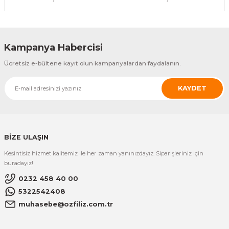
1.859,52 TL
Özfiliz
DBPOS 360 EFT POS STANDI TS-3 SİYAH
Kampanya Habercisi
ÜRÜNÜ İNCELE
Ücretsiz e-bültene kayıt olun kampanyalardan faydalanın.
1.859,52 TL
KAYDET
Özfiliz
Dbpos 360 Eft Pos Standı TS-6 Siyah
ÜRÜNÜ İNCELE
BİZE ULAŞIN
1.859,52 TL
Kesintisiz hizmet kalitemiz ile her zaman yanınızdayız. Siparişleriniz için
buradayız!
0232 458 40 00
5322542408
muhasebe@ozfiliz.com.tr