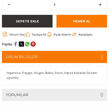
arçalar
r
SEPETE EKLE
HEMEN AL
Yorum Yaz
Tavsiye Et
Fiyat Alarmı
Karşılaştır
Paylaş:
ÜRÜN BİLGİLERİ
Ingenico, Paygo, Hugin, Beko, Pavo, Inpos kasalar ile tam
uyumlu
YORUMLAR