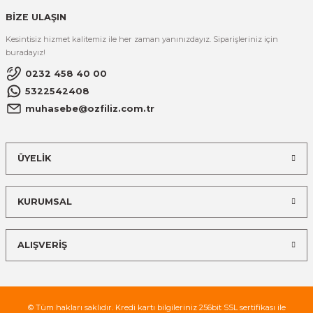
BİZE ULAŞIN
Kesintisiz hizmet kalitemiz ile her zaman yanınızdayız. Siparişleriniz için
buradayız!
0232 458 40 00
5322542408
muhasebe@ozfiliz.com.tr
ÜYELİK
KURUMSAL
ALIŞVERİŞ
© Tüm hakları saklıdır. Kredi kartı bilgileriniz 256bit SSL sertifikası ile