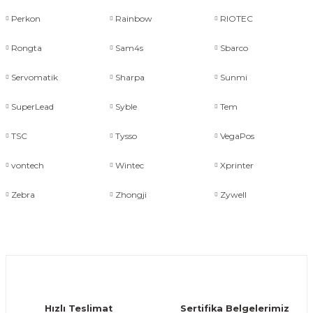
arçalar
Perkon
Rainbow
RIOTEC
Rongta
Sam4s
Sbarco
r
Servomatik
Sharpa
Sunmi
SuperLead
Syble
Tem
TSC
Tysso
VegaPos
vontech
Wintec
Xprinter
Zebra
Zhongji
Zywell
Hızlı Teslimat
Sertifika Belgelerimiz