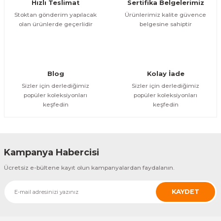
Hızlı Teslimat
Sertifika Belgelerimiz
arçalar
Stoktan gönderim yapılacak
Ürünlerimiz kalite güvence
olan ürünlerde geçerlidir
belgesine sahiptir
r
Blog
Kolay İade
Sizler için derlediğimiz
Sizler için derlediğimiz
popüler koleksiyonları
popüler koleksiyonları
keşfedin
keşfedin
Kampanya Habercisi
Ücretsiz e-bültene kayıt olun kampanyalardan faydalanın.
KAYDET