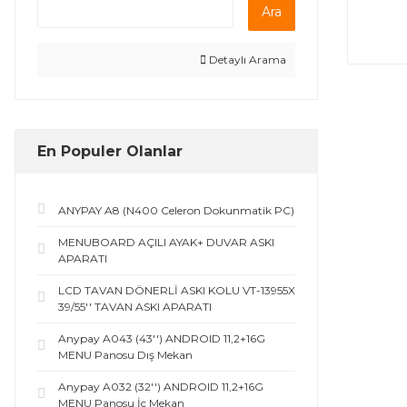
Ara
Detaylı Arama
En Populer Olanlar
ANYPAY A8 (N400 Celeron Dokunmatik PC)
MENUBOARD AÇILI AYAK+ DUVAR ASKI
APARATI
LCD TAVAN DÖNERLİ ASKI KOLU VT-13955X
39/55'' TAVAN ASKI APARATI
Anypay A043 (43'') ANDROID 11,2+16G
MENU Panosu Dış Mekan
Anypay A032 (32'') ANDROID 11,2+16G
MENU Panosu İç Mekan