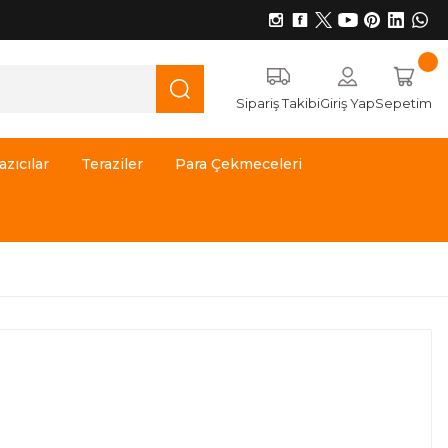
Sipariş Takibi
Giriş Yap
Sepetim
azıcılar
Teraziler
Para Çekmeceleri