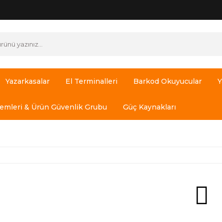
Yazarkasalar
El Terminalleri
Barkod Okuyucular
Y
temleri & Ürün Güvenlik Grubu
Güç Kaynakları