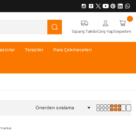
Sipariş Takibi
Giriş Yap
Sepetim
azıcılar
Teraziler
Para Çekmeceleri
ü marka