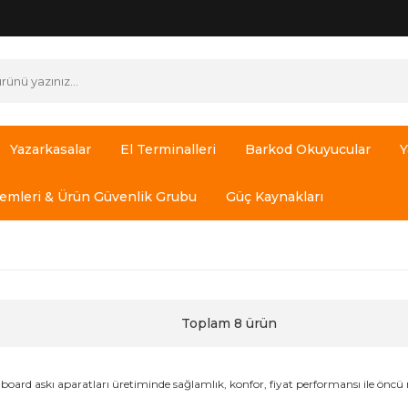
Yazarkasalar
El Terminalleri
Barkod Okuyucular
Y
temleri & Ürün Güvenlik Grubu
Güç Kaynakları
Toplam 8 ürün
oard askı aparatları üretiminde sağlamlık, konfor, fiyat performansı ile önc