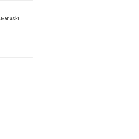
duvar askı
ELE