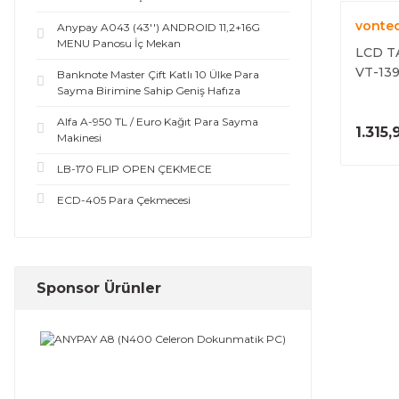
vonte
Anypay A043 (43'') ANDROID 11,2+16G
MENU Panosu İç Mekan
LCD T
VT-139
Banknote Master Çift Katlı 10 Ülke Para
Sayma Birimine Sahip Geniş Hafıza
APARA
Alfa A-950 TL / Euro Kağıt Para Sayma
1.315
Makinesi
LB-170 FLIP OPEN ÇEKMECE
ECD-405 Para Çekmecesi
Sponsor Ürünler