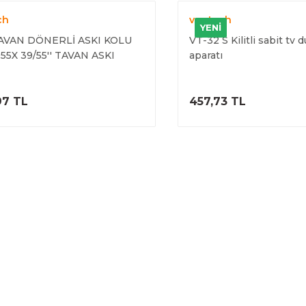
ch
vontech
YENİ
AVAN DÖNERLİ ASKI KOLU
VT-32 S Kilitli sabit tv 
55X 39/55'' TAVAN ASKI
aparatı
TI
ÜRÜNÜ İNCELE
ÜRÜNÜ İNC
,97 TL
457,73 TL