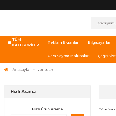
TÜM
Reklam Ekranları
Bilgisayarlar
KATEGORİLER
Para Sayma Makinaları
Çağrı Sis
Anasayfa
vontech
Hızlı Arama
Hızlı Ürün Arama
TV ve Menub