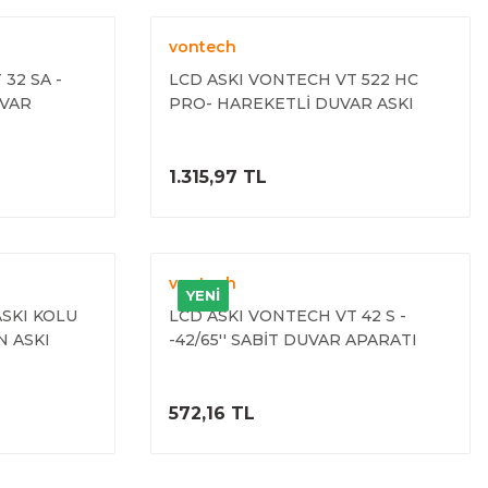
vontech
32 SA -
LCD ASKI VONTECH VT 522 HC
UVAR
PRO- HAREKETLİ DUVAR ASKI
APARATI
ELE
ÜRÜNÜ İNCELE
1.315,97 TL
vontech
YENİ
SKI KOLU
LCD ASKI VONTECH VT 42 S -
N ASKI
-42/65'' SABİT DUVAR APARATI
ELE
ÜRÜNÜ İNCELE
572,16 TL