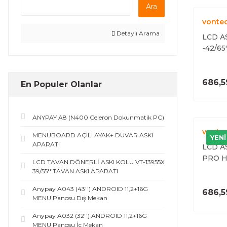
Ara
vonte
Detaylı Arama
LCD A
-42/65
APARA
686,5
En Populer Olanlar
ANYPAY A8 (N400 Celeron Dokunmatik PC)
vonte
MENUBOARD AÇILI AYAK+ DUVAR ASKI
YENİ
APARATI
LCD A
PRO H
LCD TAVAN DÖNERLİ ASKI KOLU VT-13955X
APARA
39/55'' TAVAN ASKI APARATI
Anypay A043 (43'') ANDROID 11,2+16G
686,5
MENU Panosu Dış Mekan
Anypay A032 (32'') ANDROID 11,2+16G
MENU Panosu İç Mekan