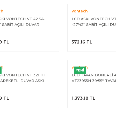
ch
vontech
SKI VONTECH VT 42 SA-
LCD ASKI VONTECH VT 
'' SABİT AÇILI DUVAR
-27/42'' SABİT AÇILI D
TI
APARATI
ÜRÜNÜ İNCELE
ÜRÜNÜ İNC
9 TL
572,16 TL
ch
vontech
YENİ
SKI VONTECH VT 321 HT
LCD TAVAN DÖNERLİ A
AREKETLİ DUVAR ASKI
VT23955H 39/55'' TAVA
TI
APARATI
ÜRÜNÜ İNCELE
ÜRÜNÜ İNC
9 TL
1.373,18 TL