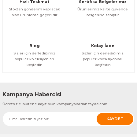
Hızlı Teslimat
Sertifika Belgelerimiz
arçalar
Stoktan gönderim yapılacak
Ürünlerimiz kalite güvence
olan ürünlerde geçerlidir
belgesine sahiptir
r
Blog
Kolay İade
Sizler için derlediğimiz
Sizler için derlediğimiz
popüler koleksiyonları
popüler koleksiyonları
keşfedin
keşfedin
Kampanya Habercisi
Ücretsiz e-bültene kayıt olun kampanyalardan faydalanın.
KAYDET