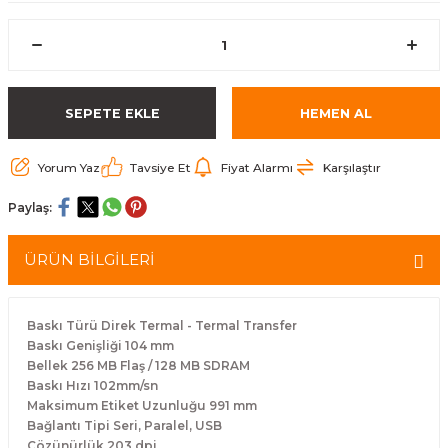
arçalar
r
SEPETE EKLE
HEMEN AL
Yorum Yaz
Tavsiye Et
Fiyat Alarmı
Karşılaştır
Paylaş:
ÜRÜN BİLGİLERİ
Baskı Türü Direk Termal - Termal Transfer
Baskı Genişliği 104 mm
Bellek 256 MB Flaş / 128 MB SDRAM
Baskı Hızı 102mm/sn
Maksimum Etiket Uzunluğu 991 mm
Bağlantı Tipi Seri, Paralel, USB
Çözünürlük 203 dpi