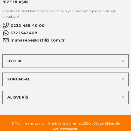
BİZE ULAŞIN
Kesintisiz hizmet kalitemiz ile her zaman yanınızdayız. Siparişleriniz için
buradayız!
0232 458 40 00
5322542408
muhasebe@ozfiliz.com.tr
ÜYELİK
KURUMSAL
ALIŞVERİŞ
© Tüm hakları saklıdır. Kredi kartı bilgileriniz 256bit SSL sertifikası ile
korunmaktadır.