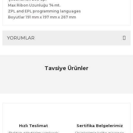
Max Ribon Uzunluğu 74 mt.
ZPL and EPL programming languages
Boyutlar 191 mm x 197 mm x 267 mm
YORUMLAR
Bu ürüne ilk yorumu siz yapın!
Tavsiye Ürünler
Sbarco
Yorum Yaz
SBARCO T4-ES 203 DPI Termal&Transfer Barkod Yazıcı
ÜRÜNÜ İNCELE
10.863,06 TL
YENİ
Honeywell
Hızlı Teslimat
Sertifika Belgelerimiz
Honeywell KIT, PC42T PLUS USB, EU Termal & Transefer Barkod Yazıcı
Stoktan gönderim yapılacak
Ürünlerimiz kalite güvence