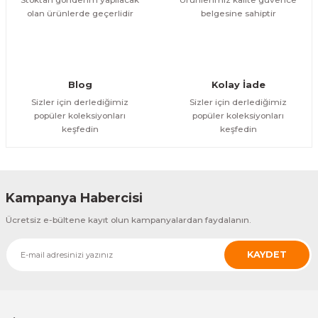
olan ürünlerde geçerlidir
belgesine sahiptir
ÜRÜNÜ İNCELE
11.720,67 TL
Blog
Kolay İade
Sizler için derlediğimiz
Sizler için derlediğimiz
popüler koleksiyonları
popüler koleksiyonları
keşfedin
keşfedin
Kampanya Habercisi
Ücretsiz e-bültene kayıt olun kampanyalardan faydalanın.
KAYDET