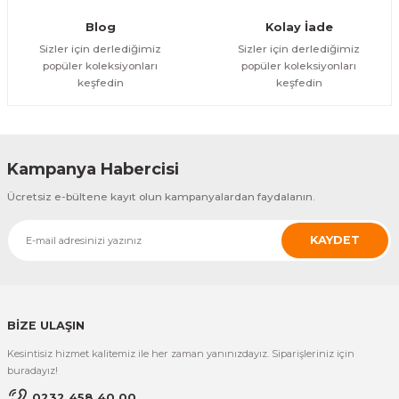
YENİ
Özfiliz
SR-A2003 Kablosuz Çağrı Butonu
Blog
Kolay İade
Sizler için derlediğimiz
Sizler için derlediğimiz
popüler koleksiyonları
popüler koleksiyonları
ÜRÜNÜ İNCELE
keşfedin
keşfedin
8.010,22 TL
YENİ
Özfiliz
Özfiliz
SR-A330 Kablosuz Çağrı Butonu
SB-700 Çağrı Sistemi Saati
Kampanya Habercisi
ÜRÜNÜ İNCELE
ÜRÜNÜ İNCELE
Ücretsiz e-bültene kayıt olun kampanyalardan faydalanın.
10.012,78 TL
6.007,67 TL
KAYDET
YENİ
Özfiliz
Özfiliz
SB-600 Çağrı Sistemi Saati
GP-100R_10C Çağrı Sistemi
ÜRÜNÜ İNCELE
ÜRÜNÜ İNCELE
BİZE ULAŞIN
5.435,51 TL
20.597,72 TL
Kesintisiz hizmet kalitemiz ile her zaman yanınızdayız. Siparişleriniz için
Özfiliz
buradayız!
GP-100R_10C + Çağrı Sistemi
0232 458 40 00