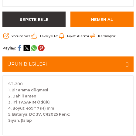
arçalar
SEPETE EKLE
HEMEN AL
r
Yorum Yaz
Tavsiye Et
Fiyat Alarmı
Karşılaştır
Paylaş:
ÜRÜN BİLGİLERİ
ST-200
1. Bir arama düğmesi
2. Dahili anten
3. İYİ TASARIM Ödülü
4. Boyut: ø59 * 7 (H) mm
5. Batarya: DC 3V, CR2025 Renk:
Siyah, Şarap