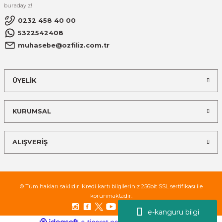
buradayız!
0232 458 40 00
5322542408
muhasebe@ozfiliz.com.tr
ÜYELİK
KURUMSAL
ALIŞVERİŞ
© Tüm hakları saklıdır. Kredi kartı bilgileriniz 256bit SSL sertifikası ile
korunmaktadır.
e-kanguru bilgi
ideasoft
ile