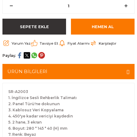
arçalar
r
SEPETE EKLE
HEMEN AL
Yorum Yaz
Tavsiye Et
Fiyat Alarmı
Karşılaştır
Paylaş:
ÜRÜN BİLGİLERİ
SR-A2003
1. İngilizce Sesli Rehberlik Talimatı
2. Panel Türü'ne dokunun
3. Kablosuz Veri Kopyalama
4. 450'ye kadar vericiyi kaydedin
5. 2 hane, 3 ekran
6. Boyut: 280 * 145 * 40 (H) mm
7. Renk: Beyaz