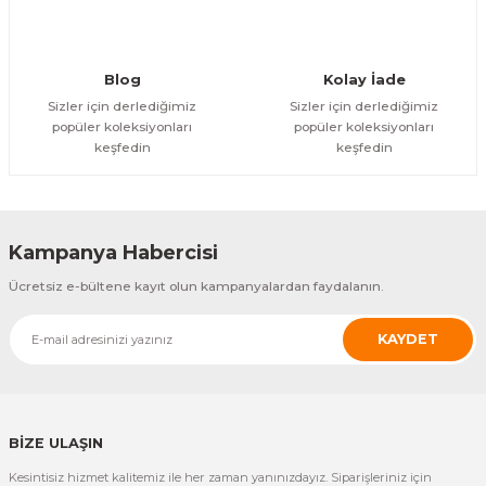
858,24 TL
858,24 TL
YENİ
Özfiliz
Özfiliz
SR-A330 Kablosuz Çağrı Butonu
SB-700 Çağrı Sistemi Saati
Blog
Kolay İade
Sizler için derlediğimiz
Sizler için derlediğimiz
popüler koleksiyonları
popüler koleksiyonları
ÜRÜNÜ İNCELE
ÜRÜNÜ İNCELE
keşfedin
keşfedin
10.012,78 TL
6.007,67 TL
YENİ
Özfiliz
Özfiliz
SB-600 Çağrı Sistemi Saati
GP-100R_10C Çağrı Sistemi
Kampanya Habercisi
ÜRÜNÜ İNCELE
ÜRÜNÜ İNCELE
Ücretsiz e-bültene kayıt olun kampanyalardan faydalanın.
5.435,51 TL
20.597,72 TL
KAYDET
Özfiliz
GP-100R_10C + Çağrı Sistemi
ÜRÜNÜ İNCELE
BİZE ULAŞIN
27.177,54 TL
Kesintisiz hizmet kalitemiz ile her zaman yanınızdayız. Siparişleriniz için