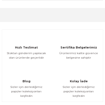
Bu ürüne ilk yorumu siz yapın!
Yorum Yaz
Hızlı Teslimat
Sertifika Belgelerimiz
Stoktan gönderim yapılacak
Ürünlerimiz kalite güvence
olan ürünlerde geçerlidir
belgesine sahiptir
Blog
Kolay İade
Sizler için derlediğimiz
Sizler için derlediğimiz
popüler koleksiyonları
popüler koleksiyonları
keşfedin
keşfedin