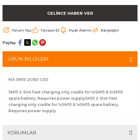
arçalar
GELİNCE HABER VER
r
Yorum Yaz
Tavsiye Et
Fiyat Alarmı
Karşılaştır
Paylaş:
ÜRÜN BİLGİLERİ
M3-SM15-2CRD-C00
SM15 2-Slot Fast charging only cradle for 1xSM15 & 1xSM15
spare battery. Requires power supplySM15 2-Slot Fast
charging only cradle for 1xSM15 & 1xSM15 spare battery.
Requires power supply
YORUMLAR