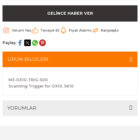
arçalar
GELİNCE HABER VER
r
Yorum Yaz
Tavsiye Et
Fiyat Alarmı
Karşılaştır
Paylaş:
ÜRÜN BİLGİLERİ
M3-OX10-TRIG-S00
Scanning Trigger for OX10, SK10
YORUMLAR
Bu ürüne ilk yorumu siz yapın!