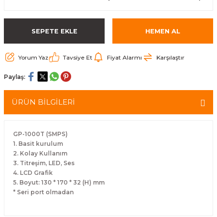
arçalar
SEPETE EKLE
HEMEN AL
r
Yorum Yaz
Tavsiye Et
Fiyat Alarmı
Karşılaştır
Paylaş:
ÜRÜN BİLGİLERİ
GP-1000T (SMPS)
1. Basit kurulum
2. Kolay Kullanım
3. Titreşim, LED, Ses
4. LCD Grafik
5. Boyut: 130 * 170 * 32 (H) mm
* Seri port olmadan