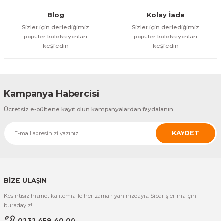
YENİ
Özfiliz
SR-A2003 Kablosuz Çağrı Butonu
Blog
Kolay İade
Sizler için derlediğimiz
Sizler için derlediğimiz
popüler koleksiyonları
popüler koleksiyonları
ÜRÜNÜ İNCELE
keşfedin
keşfedin
8.010,22 TL
YENİ
Özfiliz
Özfiliz
SR-A330 Kablosuz Çağrı Butonu
SB-700 Çağrı Sistemi Saati
Kampanya Habercisi
ÜRÜNÜ İNCELE
ÜRÜNÜ İNCELE
Ücretsiz e-bültene kayıt olun kampanyalardan faydalanın.
10.012,78 TL
6.007,67 TL
KAYDET
YENİ
Özfiliz
Özfiliz
SB-600 Çağrı Sistemi Saati
GP-100R_10C Çağrı Sistemi
ÜRÜNÜ İNCELE
ÜRÜNÜ İNCELE
BİZE ULAŞIN
5.435,51 TL
20.597,72 TL
Kesintisiz hizmet kalitemiz ile her zaman yanınızdayız. Siparişleriniz için
Özfiliz
buradayız!
GP-100R_10C + Çağrı Sistemi
0232 458 40 00