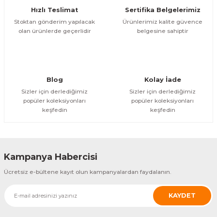
Hızlı Teslimat
Sertifika Belgelerimiz
arçalar
Stoktan gönderim yapılacak
Ürünlerimiz kalite güvence
olan ürünlerde geçerlidir
belgesine sahiptir
r
Blog
Kolay İade
Sizler için derlediğimiz
Sizler için derlediğimiz
popüler koleksiyonları
popüler koleksiyonları
keşfedin
keşfedin
Kampanya Habercisi
Ücretsiz e-bültene kayıt olun kampanyalardan faydalanın.
KAYDET