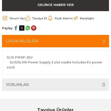
GELİNCE HABER VER
arçalar
r
Yorum Yaz
Tavsiye Et
Fiyat Alarmı
Karşılaştır
Paylaş:
ÜRÜN BİLGİLERİ
SL10-PWSP-2EU
SL10/SL10K Power Supply 2 slot cradle Includes EU power
cord.
YORUMLAR
Bu ürüne ilk yorumu siz yapın!
Tavsiye Ürünler