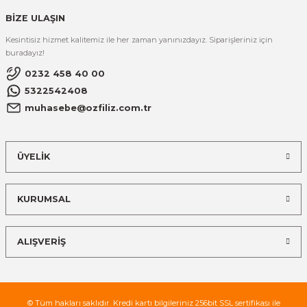
BİZE ULAŞIN
Kesintisiz hizmet kalitemiz ile her zaman yanınızdayız. Siparişleriniz için
buradayız!
0232 458 40 00
5322542408
muhasebe@ozfiliz.com.tr
ÜYELİK
KURUMSAL
ALIŞVERİŞ
© Tüm hakları saklıdır. Kredi kartı bilgileriniz 256bit SSL sertifikası ile