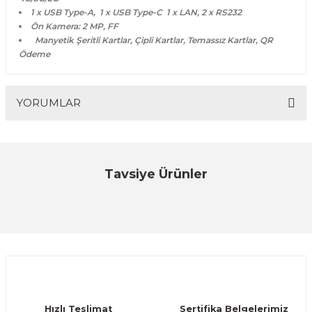
1 x USB Type-A, 1 x USB Type-C 1 x LAN, 2 x RS232
Ön Kamera: 2 MP, FF
Manyetik Şeritli Kartlar, Çipli Kartlar, Temassız Kartlar, QR
Ödeme
YORUMLAR
Bu ürüne ilk yorumu siz yapın!
Tavsiye Ürünler
PAVO
Yorum Yaz
Pavo N6 Android MASAÜSTÜ Sabit POS
ÜRÜNÜ İNCELE
16.128,99 TL
YENİ
PAVO
Hızlı Teslimat
Sertifika Belgelerimiz