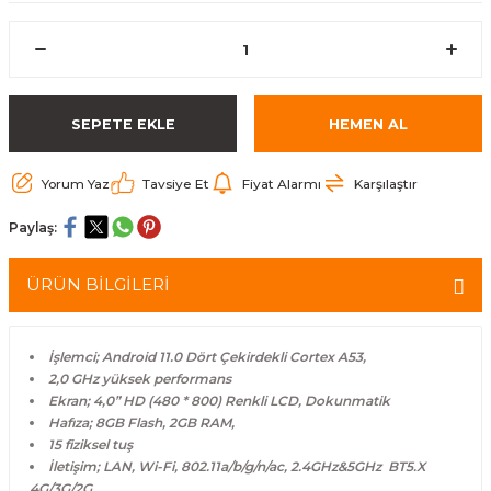
arçalar
r
SEPETE EKLE
HEMEN AL
Yorum Yaz
Tavsiye Et
Fiyat Alarmı
Karşılaştır
Paylaş:
ÜRÜN BİLGİLERİ
İşlemci; Android 11.0 Dört Çekirdekli Cortex A53,
2,0 GHz yüksek performans
Ekran; 4,0” HD (480 * 800) Renkli LCD, Dokunmatik
Hafıza; 8GB Flash, 2GB RAM,
15 fiziksel tuş
İletişim; LAN, Wi-Fi, 802.11a/b/g/n/ac, 2.4GHz&5GHz BT5.X
4G/3G/2G