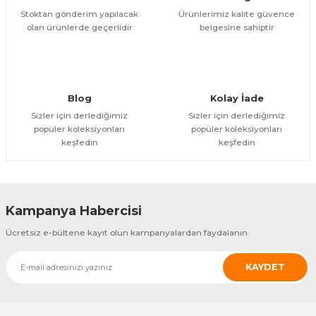
PAVO N 96 SMART ANDROID POS TERMİNAL
Stoktan gönderim yapılacak
Ürünlerimiz kalite güvence
olan ürünlerde geçerlidir
belgesine sahiptir
ÜRÜNÜ İNCELE
17.044,11 TL
Blog
Kolay İade
Sizler için derlediğimiz
Sizler için derlediğimiz
popüler koleksiyonları
popüler koleksiyonları
keşfedin
keşfedin
Kampanya Habercisi
Ücretsiz e-bültene kayıt olun kampanyalardan faydalanın.
KAYDET