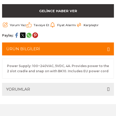
arçalar
GELİNCE HABER VER
r
Yorum Yaz
Tavsiye Et
Fiyat Alarmı
Karşılaştır
Paylaş:
ÜRÜN BİLGİLERİ
Power Supply: 100~240VAC, 5VDC, 4A. Provides power to the
2 slot cradle and snap on with BK10. Includes EU power cord
YORUMLAR
Bu ürüne ilk yorumu siz yapın!