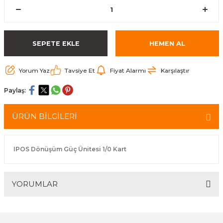
arçalar
r
SEPETE EKLE
HEMEN AL
Yorum Yaz
Tavsiye Et
Fiyat Alarmı
Karşılaştır
Paylaş:
ÜRÜN BİLGİLERİ
IPOS Dönüşüm Güç Ünitesi 1/0 Kart
YORUMLAR