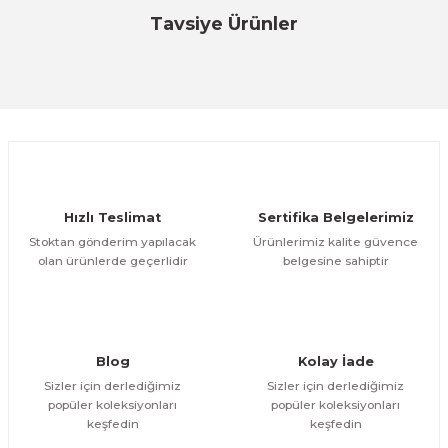
Bu ürüne ilk yorumu siz yapın!
Tavsiye Ürünler
Özfiliz
Özfiliz
Yorum Yaz
Mali Ünite için 1/0 Kart
NPOS Dönüşüm Güç Ünitesi 1/0 Kart
ÜRÜNÜ
ÜRÜNÜ İNCELE
İNCELE
6.293,75 TL
6.007,67 TL
Hızlı Teslimat
Sertifika Belgelerimiz
Stoktan gönderim yapılacak
Ürünlerimiz kalite güvence
olan ürünlerde geçerlidir
belgesine sahiptir
Blog
Kolay İade
Sizler için derlediğimiz
Sizler için derlediğimiz
popüler koleksiyonları
popüler koleksiyonları
keşfedin
keşfedin