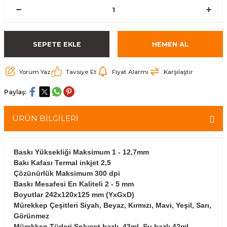
arçalar
r
SEPETE EKLE
HEMEN AL
Yorum Yaz
Tavsiye Et
Fiyat Alarmı
Karşılaştır
Paylaş:
ÜRÜN BİLGİLERİ
Baskı Yüksekliği Maksimum 1 - 12,7mm
Bakı Kafası Termal inkjet 2,5
Çözünürlük Maksimum 300 dpi
Baskı Mesafesi En Kaliteli 2 - 5 mm
Boyutlar 242x120x125 mm (YxGxD)
Mürekkep Çeşitleri Siyah, Beyaz, Kırmızı, Mavi, Yeşil, Sarı,
Görünmez
Mürekkep Türleri Solvent bazlı, 43ml, Su bazlı 42ml