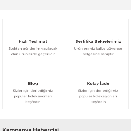
Bu ürüne ilk yorumu siz yapın!
Yorum Yaz
Hızlı Teslimat
Sertifika Belgelerimiz
Stoktan gönderim yapılacak
Ürünlerimiz kalite güvence
olan ürünlerde geçerlidir
belgesine sahiptir
Blog
Kolay İade
Sizler için derlediğimiz
Sizler için derlediğimiz
popüler koleksiyonları
popüler koleksiyonları
keşfedin
keşfedin
Kampanya Habercisi