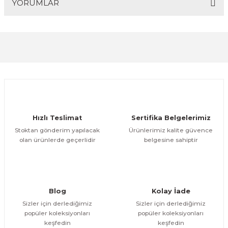
YORUMLAR
Bu ürüne ilk yorumu siz yapın!
Yorum Yaz
Hızlı Teslimat
Sertifika Belgelerimiz
Stoktan gönderim yapılacak
Ürünlerimiz kalite güvence
olan ürünlerde geçerlidir
belgesine sahiptir
Blog
Kolay İade
Sizler için derlediğimiz
Sizler için derlediğimiz
popüler koleksiyonları
popüler koleksiyonları
keşfedin
keşfedin