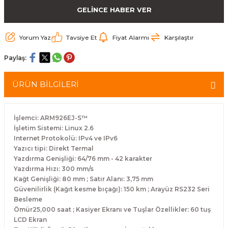
GELİNCE HABER VER
arçalar
r
Yorum Yaz
Tavsiye Et
Fiyat Alarmı
Karşılaştır
Paylaş:
ÜRÜN BİLGİLERİ
İşlemci: ARM926EJ-S™
İşletim Sistemi: Linux 2.6
Internet Protokolü: IPv4 ve IPv6
Yazıcı tipi: Direkt Termal
Yazdırma Genişliği: 64/76 mm - 42 karakter
Yazdırma Hızı: 300 mm/s
Kağt Genişliği: 80 mm ; Satır Alanı: 3,75 mm
Güvenilirlik (Kağıt kesme bıçağı): 150 km ; Arayüz RS232 Seri
Besleme
Ömür25,000 saat ; Kasiyer Ekranı ve Tuşlar Özellikler: 60 tuş
LCD Ekran