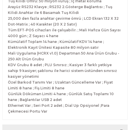
Tuş Kilidi Ömrü: 50 milyon vuruş ; İç metal koruma
Arayüz RS232 Klavye ; RS232 2.Gösterge Bağlantısı ; Tuş
Kilidi Anahtar ile 6 Basamak Tuş Kilidi
25,000 den fazla anahtar çevirme ömrü ; LCD Ekran 132 X 32
Dot-Matrix ; 40 Karakter (20 X 2 Satır)
Tüm EFT-POS cihazları ile çalışabilir. ; Mali Hafıza Gün Sayısı
4000 gün ; Z Sayacı 4 hane
Kümülatif Toplam 14 hane ; Kümülatif KDV 14 hane ;
Elektronik Kayıt Ünitesi Kapasite 80 milyon satır
Mali Uygulama (HCRX v1.0) Departman 50 Ana Ürün Grubu -
250 Alt Ürün Grubu
KDV Grubu 8 adet ; PLU Sınırsız ; Kasiyer 3 farklı yetkiye
sahip 9 kasiyer; şablonu ile harici sistem üstünden sınırsız
kasiyer yönetimi
Özel Barkod Tanımı Var ; Uzaktan Güncelleme Var ; Fiyat
Limiti 8 hane ; Fiş Limiti 8 hane
Günlük Döküman Limiti 4 hane ; Günlük Satış Toplamı 10
hane ; Bağlantılar USB 2 adet
Ethernet Var ; Seri Port 2 adet ; Dial Up Opsiyonel ;Para
Çekmecesi Portu Var