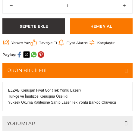
arçalar
r
SEPETE EKLE
HEMEN AL
Yorum Yaz
Tavsiye Et
Fiyat Alarmı
Karşılaştır
Paylaş:
ÜRÜN BİLGİLERİ
ELZAB Konuşan Fiyat Gör (Tek Yönlü Lazer)
Türkçe ve İngilizce Konuşma Özelliği
Yüksek Okuma Kalitesine Sahip Lazer Tek Yönlü Barkod Okuyucu
YORUMLAR