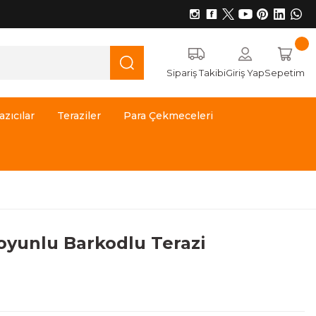
Sipariş Takibi
Giriş Yap
Sepetim
azıcılar
Teraziler
Para Çekmeceleri
oyunlu Barkodlu Terazi