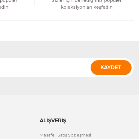
 popüler
Sizler için derlediğimiz popüler
edin
koleksiyonları keşfedin
KAYDET
ALIŞVERİŞ
Mesafeli Satış Sözleşmesi