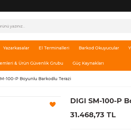
Yazarkasalar
El Terminalleri
Barkod Okuyucular
Y
temleri & Ürün Güvenlik Grubu
Güç Kaynakları
SM-100-P Boyunlu Barkodlu Terazi
DIGI SM-100-P B
31.468,73 TL