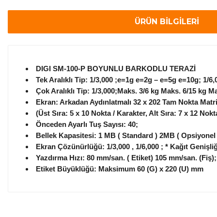
ÜRÜN BİLGİLERİ
DIGI SM-100-P BOYUNLU BARKODLU 
Tek Aralıklı Tip: 1/3,000 ;e=1g e=2g – e=5g e=10g; 1/6
Çok Aralıklı Tip: 1/3,000;Maks. 3/6 kg Maks. 6/15 kg 
Ekran: Arkadan Aydınlatmalı 32 x 202 Tam Nokta Matri
(Üst Sıra: 5 x 10 Nokta / Karakter, Alt Sıra: 7 x 12 
Önceden Ayarlı Tuş Sayısı: 40;
Bellek Kapasitesi: 1 MB ( Standard ) 2MB ( Opsiyonel
Ekran Çözünürlüğü: 1/3,000 , 1/6,000 ; * Kağıt Genişliğ
Yazdırma Hızı: 80 mm/san. ( Etiket) 105 mm/san. 
Etiket Büyüklüğü: Maksimum 60 (G) x 220 (U) m