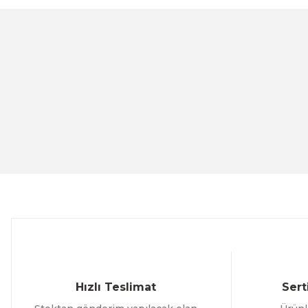
Tem
C
YENİ
TEM Iscale 301M BV2 Ankastre Terazi (RS232)
CA
ÜRÜNÜ İNCELE
18.595,16 TL
1
Hızlı Teslimat
Sert