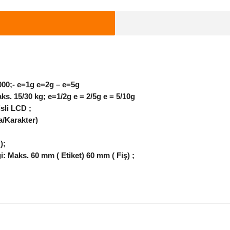
TERAZİ
,000;- e=1g e=2g – e=5g
Maks. 15/30 kg; e=1/2g e = 2/5g e = 5/10g
sli LCD ;
Nokta/Karakter)
 );
i: Maks. 60 mm ( Etiket) 60 mm ( Fiş) ;
(Fiş);
m