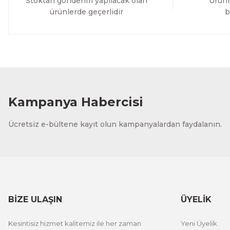
Stoktan gönderim yapılacak olan
Ürünl
ürünlerde geçerlidir
b
Kampanya Habercisi
Ücretsiz e-bültene kayıt olun kampanyalardan faydalanın.
BİZE ULAŞIN
ÜYELİK
Kesintisiz hizmet kalitemiz ile her zaman
Yeni Üyelik