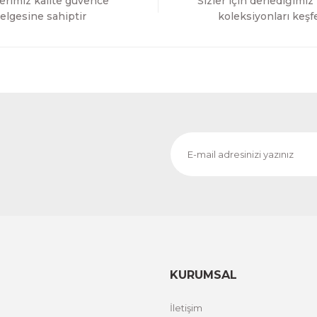
erimiz kalite güvence
Sizler için derlediğimiz
elgesine sahiptir
koleksiyonları keşf
KURUMSAL
İletişim