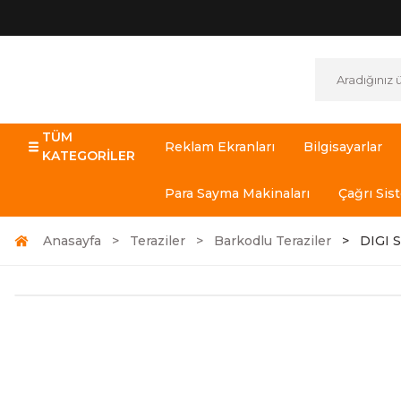
TÜM
Reklam Ekranları
Bilgisayarlar
KATEGORİLER
Para Sayma Makinaları
Çağrı Sis
Anasayfa
Teraziler
Barkodlu Teraziler
DIGI 