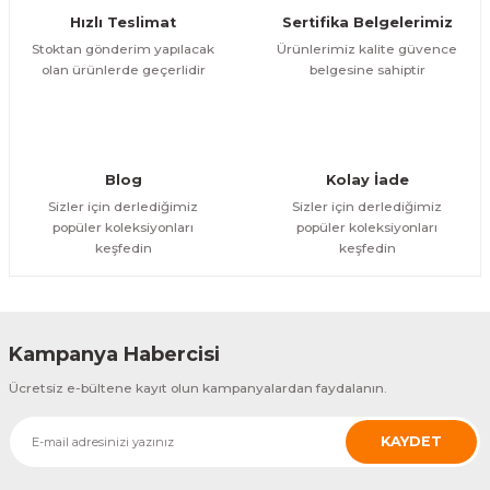
Hızlı Teslimat
Sertifika Belgelerimiz
arçalar
Stoktan gönderim yapılacak
Ürünlerimiz kalite güvence
olan ürünlerde geçerlidir
belgesine sahiptir
r
Blog
Kolay İade
Sizler için derlediğimiz
Sizler için derlediğimiz
popüler koleksiyonları
popüler koleksiyonları
keşfedin
keşfedin
Kampanya Habercisi
Ücretsiz e-bültene kayıt olun kampanyalardan faydalanın.
KAYDET